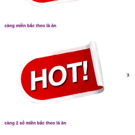
càng miền bắc theo là ăn
3
càng 2 số miền bắc theo là ăn