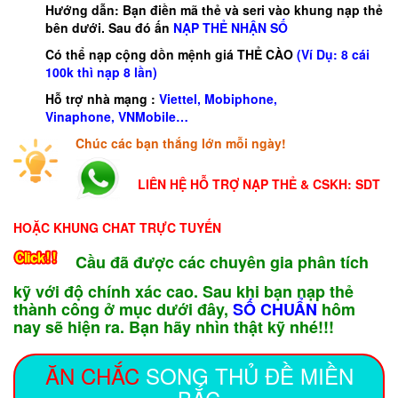
Hướng dẫn: Bạn điền mã thẻ và seri vào khung nạp thẻ
bên dưới. Sau đó ấn
NẠP THẺ NHẬN SỐ
Có thể nạp cộng dồn mệnh giá THẺ CÀO
(
Ví Dụ: 8 cái
100k thì nạp 8 lần)
Hỗ trợ nhà mạng :
Viettel, Mobiphone,
Vinapho
ne, VNMobile…
Chúc các bạn thắng lớn mỗi ngày!
LIÊN HỆ HỖ TRỢ NẠP THẺ & CSKH: SDT
HOẶC KHUNG CHAT TRỰC TUYẾN
Cầu đã được các chuyên gia phân tích
kỹ với độ chính xác cao. Sau khi bạn nạp thẻ
thành công ở mục dưới đây,
SỐ CHUẨN
hôm
nay sẽ hiện ra. Bạn hãy nhìn thật kỹ nhé!!!
ĂN CHẮC
SONG THỦ ĐỀ MIỀN