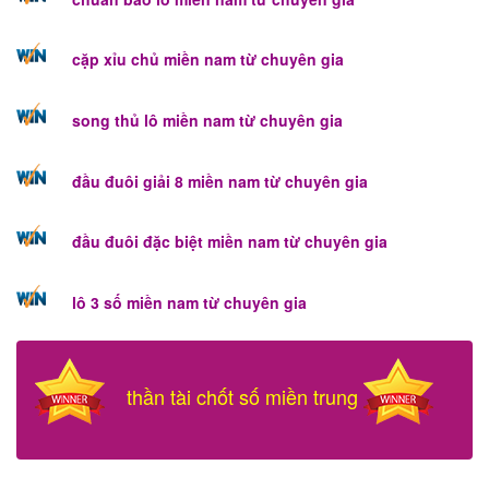
cặp xỉu chủ miền nam từ chuyên gia
song thủ lô miền nam từ chuyên gia
đầu đuôi giải 8 miền nam từ chuyên gia
đầu đuôi đặc biệt miền nam từ chuyên gia
lô 3 số miền nam từ chuyên gia
thần tài chốt số miền trung