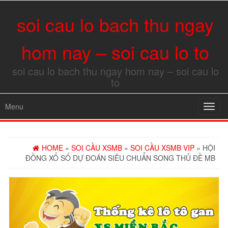
soi cau lo bach thu ngay
hom nay – soi cau lo to
soi cau lo bach thu ngay hom nay – soi cau lo
to
Menu
Toggl
navig
HOME
»
SOI CẦU XSMB
»
SOI CẦU XSMB VIP
» HỘI
ĐỒNG XỔ SỐ DỰ ĐOÁN SIÊU CHUẨN SONG THỦ ĐỀ MB