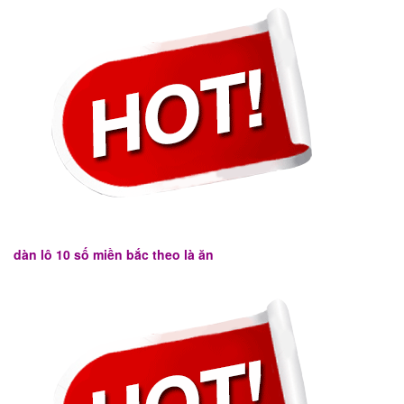
dàn lô 10 số miền bắc theo là ăn