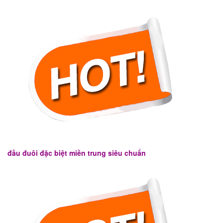
đầu đuôi đặc biệt miền trung siêu chuẩn