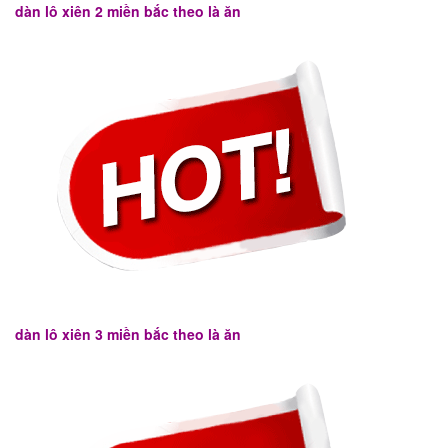
dàn lô xiên 2 miền bắc theo là ăn
dàn lô xiên 3 miền bắc theo là ăn