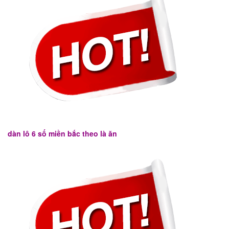
dàn lô 6 số miền bắc theo là ăn