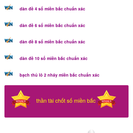
dàn đề 4 số miền bắc chuẩn xác
dàn đề 6 số miền bắc chuẩn xác
dàn đề 8 số miền bắc chuẩn xác
dàn đề 10 số miền bắc chuẩn xác
bạch thủ lô 2 nháy miền bắc chuẩn xác
thần tài chốt số miền bắc