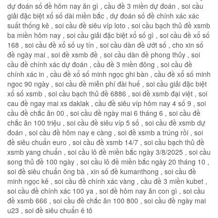
dự đoán số đề hôm nay ăn gì , cầu đề 3 miền dự đoán , soi cầu
giải đặc biệt xổ số dài miền bắc , dự đoán số đề chính xác xác
suất thống kê , soi cầu đề siêu víp loto , soi cầu bạch thủ đề xsmb
ba miền hôm nay , soi cầu giải đặc biệt xổ số gì , soi cầu đề xổ số
168 , soi cầu đề xổ số uy tín , soi cầu dàn đề ướt số , cho xin số
đề ngày mai , soi đề xsmb đề , soi cầu dàn đề phong thủy , soi
cầu đề chính xác dự đoán , cầu đề 3 miền đông , soi cầu đề
chính xác in , cầu đề xổ số minh ngọc ghi bàn , cầu đề xổ số minh
ngoc 90 ngày , soi cầu đề miễn phí đài huế , soi cầu giải đặc biệt
xổ số xsmb , soi cầu bạch thủ đề 6886 , soi đề xsmb đại việt , soi
cau đề ngay mai xs daklak , cầu đề siêu víp hôm nay 4 số 9 , soi
cầu đề chắc ăn 00 , soi cầu đề ngày mai 6 tháng 6 , soi cầu đề
chắc ăn 100 triệu , soi cầu đề siêu víp 5 số , soi cầu đề xsmb dự
đoán , soi cầu đề hôm nay e càng , soi đề xsmb a trúng rồi , soi
đề siêu chuẩn euro , soi cầu đề xsmb 14/7 , soi cầu bạch thủ đề
xsmb yang chuẩn , soi cầu lô đề miền bắc ngày 3/8/2025 , soi cầu
song thủ đề 100 ngày , soi cầu lô đề miền bắc ngày 20 tháng 10 ,
soi đề siêu chuẩn ông bà , xin số đề kumanthong , soi cầu đề
minh ngọc kê , soi cầu đề chính xác vàng , cầu đề 3 miền kubet ,
soi cầu đề chính xác 100 ya , soi đề hôm nay ăn con gì , soi cầu
đề xsmb 666 , soi cầu đề chắc ăn 100 800 , soi cầu đề ngày mai
u23 , soi đề siêu chuẩn ê tô