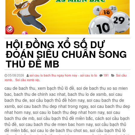
HỘI ĐỒNG XỔ SỐ DỰ
ĐOÁN SIÊU CHUẨN SONG
THỦ ĐỀ MB
05/08/2026
soi cau lo bach thu ngay hom nay - soi cau lo to
191
Soi cầu
xsmb
,
Soi cầu xsmb vip
,
cau de bach thu, xem bạch thủ lô đề, soi de bach thu xo so mien
bac, bach thu de chinh xac nhat, bach thu lo de xsmb, soi cau
bach thu de, soi cầu bạch thủ đề hôm nay, soi cau bach thu de
xsmb, soi cau bach thu dep nhat trong ngay, soi cau bach thu dep
nhat hom nay, soi cau lo bach thu dep nhat hom nay, soi cau
bach thu de mb, soi cầu bạch thủ đề miền bắc, cách soi cầu bạch
thủ đề, soi cau bach thu de mien bac hom nay, soi cầu bạch thủ
đề miền bắc, soi cau lo de bach thu chot so, soi cầu bạch thủ lô