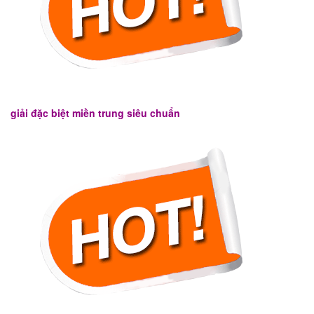
giải đặc biệt miền trung siêu chuẩn