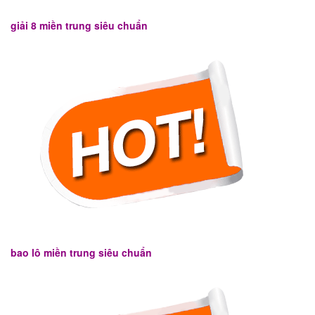
giải 8 miền trung siêu chuẩn
bao lô miền trung siêu chuẩn