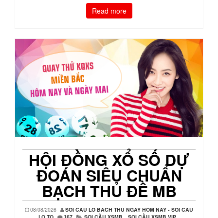
Read more
HỘI ĐỒNG XỔ SỐ DỰ
ĐOÁN SIÊU CHUẨN
BẠCH THỦ ĐỀ MB
08/08/2026
SOI CAU LO BACH THU NGAY HOM NAY - SOI CAU
LO TO
167
SOI CẦU XSMB
,
SOI CẦU XSMB VIP
,