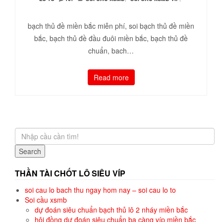
bạch thủ đề miền bắc miễn phí, soi bạch thủ đề miền
bắc, bạch thủ đề đầu đuôi miền bắc, bạch thủ đề
chuẩn, bach…
Read more
Search
THẦN TÀI CHỐT LÔ SIÊU VÍP
soi cau lo bach thu ngay hom nay – soi cau lo to
Soi cầu xsmb
dự đoán siêu chuẩn bạch thủ lô 2 nháy miền bắc
hội đồng dự đoán siêu chuẩn ba càng víp miền bắc