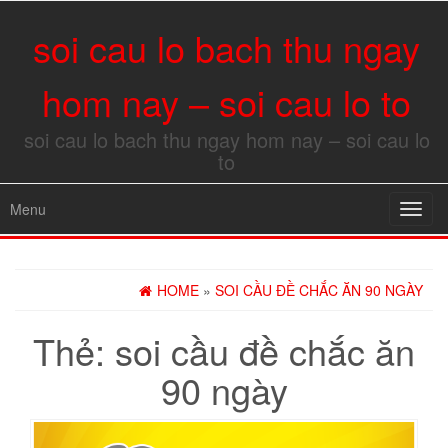
soi cau lo bach thu ngay
hom nay – soi cau lo to
soi cau lo bach thu ngay hom nay – soi cau lo
to
Menu
Toggl
navig
HOME
»
SOI CẦU ĐỀ CHẮC ĂN 90 NGÀY
Thẻ:
soi cầu đề chắc ăn
90 ngày