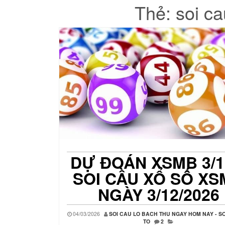
Thẻ:
soi c
DỰ ĐOÁN XSMB 3/1
SOI CẦU XỔ SỐ X
NGÀY 3/12/2026
04/03/2026
SOI CAU LO BACH THU NGAY HOM NAY - SO
TO
2