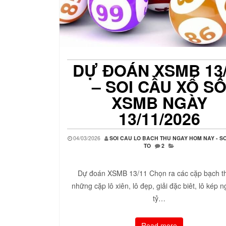
DỰ ĐOÁN XSMB 13
– SOI CẦU XỔ S
XSMB NGÀY
13/11/2026
04/03/2026
SOI CAU LO BACH THU NGAY HOM NAY - SO
TO
2
Dự đoán XSMB 13/11 Chọn ra các cặp bạch th
những cặp lô xiên, lô đẹp, giải đặc biêt, lô kép n
tỷ…
Read more