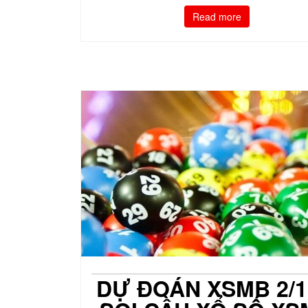
Read more
DỰ ĐOÁN XSMB 2/1