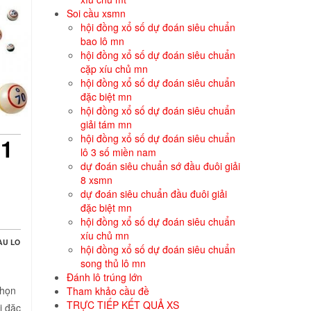
Soi cầu xsmn
hội đồng xổ số dự đoán siêu chuẩn
bao lô mn
hội đồng xổ số dự đoán siêu chuẩn
cặp xíu chủ mn
hội đồng xổ số dự đoán siêu chuẩn
đặc biệt mn
hội đồng xổ số dự đoán siêu chuẩn
giải tám mn
hội đồng xổ số dự đoán siêu chuẩn
1
lô 3 số miền nam
dự đoán siêu chuẩn sớ đầu đuôi giải
8 xsmn
dự đoán siêu chuẩn đầu đuôi giải
đặc biệt mn
hội đồng xổ số dự đoán siêu chuẩn
xíu chủ mn
AU LO
hội đồng xổ số dự đoán siêu chuẩn
song thủ lô mn
Đánh lô trúng lớn
chọn
Tham khảo cầu đề
TRỰC TIẾP KẾT QUẢ XS
i đặc