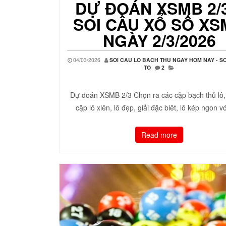
DỰ ĐOÁN XSMB 2/3
SOI CẦU XỔ SỐ X
NGÀY 2/3/2026
04/03/2026
SOI CAU LO BACH THU NGAY HOM NAY - SO
TO
2
Dự đoán XSMB 2/3 Chọn ra các cặp bạch thủ lô
cặp lô xiên, lô đẹp, giải đặc biêt, lô kép ngon v
Read more