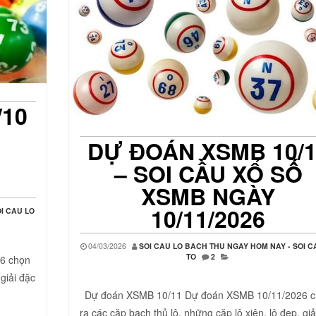
/10
Ố
DỰ ĐOÁN XSMB 10/1
– SOI CẦU XỔ SỐ
XSMB NGÀY
10/11/2026
I CAU LO
04/03/2026
SOI CAU LO BACH THU NGAY HOM NAY - SOI C
TO
2
6 chọn
 giải đặc
Dự đoán XSMB 10/11 Dự đoán XSMB 10/11/2026 
ra các cặp bạch thủ lô, những cặp lô xiên, lô đẹp, giả