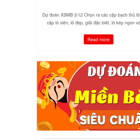
Dự đoán XSMB 3/12 Chọn ra các cặp bạch thủ lô
cặp lô xiên, lô đẹp, giải đặc biêt, lô kép ngon v
Read more