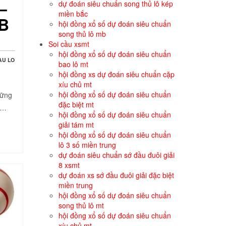
–
dự đoán siêu chuẩn song thủ lô kép
miền bắc
B
hội đồng xổ số dự đoán siêu chuẩn
song thủ lô mb
Soi cầu xsmt
hội đồng xổ số dự đoán siêu chuẩn
AU LO
bao lô mt
hội đồng xs dự đoán siêu chuẩn cặp
xíu chủ mt
hội đồng xổ số dự đoán siêu chuẩn
hững
đặc biệt mt
tỷ…
hội đồng xổ số dự đoán siêu chuẩn
giải tám mt
hội đồng xổ số dự đoán siêu chuẩn
lô 3 số miền trung
dự đoán siêu chuẩn sớ đầu đuôi giải
8 xsmt
dự đoán xs sớ đầu đuôi giải đặc biệt
miền trung
hội đồng xổ số dự đoán siêu chuẩn
song thủ lô mt
hội đồng xổ số dự đoán siêu chuẩn
xíu chủ mt