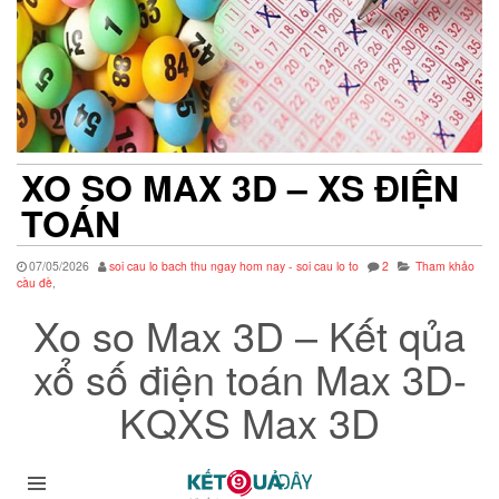
XO SO MAX 3D – XS ĐIỆN
TOÁN
07/05/2026
soi cau lo bach thu ngay hom nay - soi cau lo to
2
Tham khảo
cầu đề
,
Xo so Max 3D – Kết qủa
xổ số điện toán Max 3D-
KQXS Max 3D