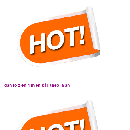
dàn lô xiên 4 miền bắc theo là ăn