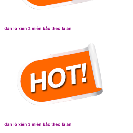
dàn lô xiên 2 miền bắc theo là ăn
dàn lô xiên 3 miền bắc theo là ăn