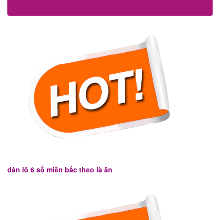
dàn lô 6 số miền bắc theo là ăn