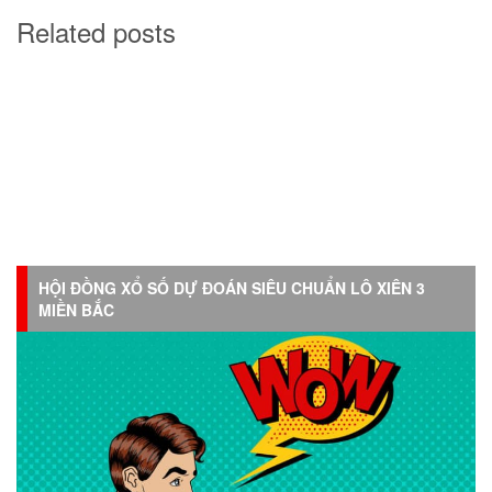
Related posts
HỘI ĐỒNG XỔ SỐ DỰ ĐOÁN SIÊU CHUẨN LÔ XIÊN 3
MIỀN BẮC