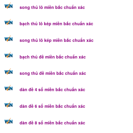
song thủ lô miền bắc chuẩn xác
bạch thủ lô kép miền bắc chuẩn xác
song thủ lô kép miền bắc chuẩn xác
bạch thủ đề miền bắc chuẩn xác
song thủ đề miền bắc chuẩn xác
dàn đề 4 số miền bắc chuẩn xác
dàn đề 6 số miền bắc chuẩn xác
dàn đề 8 số miền bắc chuẩn xác