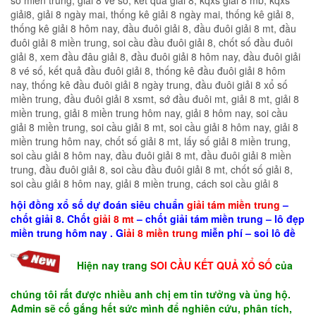
số miền trung, giải 8 vé số, kết quả giải 8, kqxs giải 8 mb, kqxs
giải8, giải 8 ngày mai, thống kê giải 8 ngày mai, thống kê giải 8,
thống kê giải 8 hôm nay, đầu đuôi giải 8, đầu đuôi giải 8 mt, đầu
đuôi giải 8 miền trung, soi cầu đầu đuôi giải 8, chốt số đầu đuôi
giải 8, xem đầu đâu giải 8, đầu đuôi giải 8 hôm nay, đầu đuôi giải
8 vé số, kết quả đầu đuôi giải 8, thống kê đầu đuôi giải 8 hôm
nay, thống kê đầu đuôi giải 8 ngày trung, đầu đuôi giải 8 xổ số
miền trung, đầu đuôi giải 8 xsmt, sớ đầu đuôi mt, giải 8 mt, giải 8
miền trung, giải 8 miền trung hôm nay, giải 8 hôm nay, soi cầu
giải 8 miền trung, soi cầu giải 8 mt, soi cầu giải 8 hôm nay, giải 8
miền trung hôm nay, chốt số giải 8 mt, lấy số giải 8 miền trung,
soi cầu giải 8 hôm nay, đầu đuôi giải 8 mt, đầu đuôi giải 8 miền
trung, đầu đuôi giải 8, soi cầu đầu đuôi giải 8 mt, chốt số giải 8,
soi cầu giải 8 hôm nay, giải 8 miền trung, cách soi cầu giải 8
hội đồng xổ số dự đoán siêu chuẩn
giải tám miền trung
–
chốt giải 8. Chốt
giải 8 mt
– chốt giải tám miền trung – lô đẹp
miền trung hôm nay . G
iải 8 miền trung
miễn phí – soi lô đề
Hiện nay trang
SOI CẦU KẾT QUẢ XỔ SỐ
của
chúng tôi rất được nhiều anh chị em tin tưởng và ủng hộ.
Admin sẽ cố gắng hết sức mình để nghiên cứu, phân tích,