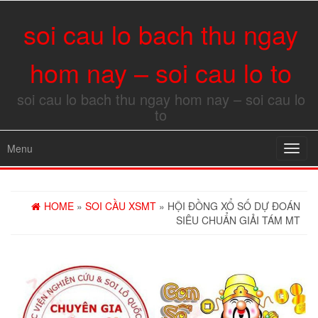
soi cau lo bach thu ngay
hom nay – soi cau lo to
soi cau lo bach thu ngay hom nay – soi cau lo
to
Menu
Toggl
navig
HOME
»
SOI CẦU XSMT
» HỘI ĐỒNG XỔ SỐ DỰ ĐOÁN
SIÊU CHUẨN GIẢI TÁM MT