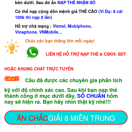
bên dưới. Sau đó ấn
NẠP THẺ NHẬN SỐ
Có thể nạp cộng dồn mệnh giá THẺ CÀO
(
Ví Dụ: 8 cái
100k thì nạp 8 lần)
Hỗ trợ nhà mạng :
Viettel, Mobiphone,
Vinapho
ne, VNMobile…
Chúc các bạn thắng lớn mỗi ngày!
LIÊN HỆ HỖ TRỢ NẠP THẺ & CSKH: SDT
HOẶC KHUNG CHAT TRỰC TUYẾN
Cầu đã được các chuyên gia phân tích
kỹ với độ chính xác cao. Sau khi bạn nạp thẻ
thành công ở mục dưới đây,
SỐ CHUẨN
hôm
nay sẽ hiện ra. Bạn hãy nhìn thật kỹ nhé!!!
ĂN CHẮC
GIẢI 8 MIỀN TRUNG