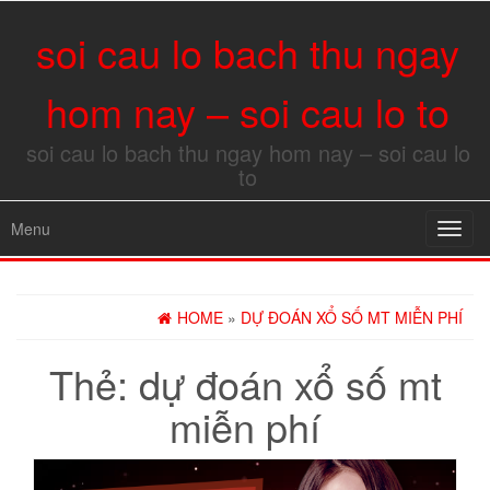
soi cau lo bach thu ngay
hom nay – soi cau lo to
soi cau lo bach thu ngay hom nay – soi cau lo
to
Menu
Toggl
navig
HOME
»
DỰ ĐOÁN XỔ SỐ MT MIỄN PHÍ
Thẻ:
dự đoán xổ số mt
miễn phí