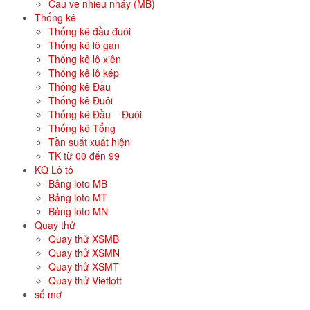
Cầu về nhiều nháy (MB)
Thống kê
Thống kê đầu đuôi
Thống kê lô gan
Thống kê lô xiên
Thống kê lô kép
Thống kê Đầu
Thống kê Đuôi
Thống kê Đầu – Đuôi
Thống kê Tổng
Tần suất xuất hiện
TK từ 00 đến 99
KQ Lô tô
Bảng loto MB
Bảng loto MT
Bảng loto MN
Quay thử
Quay thử XSMB
Quay thử XSMN
Quay thử XSMT
Quay thử Vietlott
sổ mơ