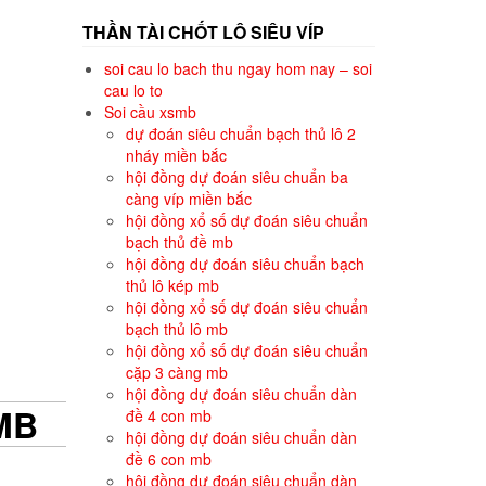
THẦN TÀI CHỐT LÔ SIÊU VÍP
soi cau lo bach thu ngay hom nay – soi
cau lo to
Soi cầu xsmb
dự đoán siêu chuẩn bạch thủ lô 2
nháy miền bắc
hội đồng dự đoán siêu chuẩn ba
càng víp miền bắc
hội đồng xổ số dự đoán siêu chuẩn
bạch thủ đề mb
hội đồng dự đoán siêu chuẩn bạch
thủ lô kép mb
hội đồng xổ số dự đoán siêu chuẩn
bạch thủ lô mb
hội đồng xổ số dự đoán siêu chuẩn
cặp 3 càng mb
hội đồng dự đoán siêu chuẩn dàn
MB
đề 4 con mb
hội đồng dự đoán siêu chuẩn dàn
đề 6 con mb
hội đồng dự đoán siêu chuẩn dàn