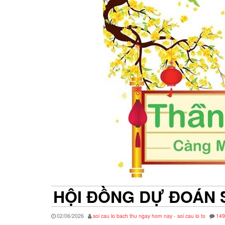
HỘI ĐỒNG DỰ ĐOÁN 
02/06/2026
soi cau lo bach thu ngay hom nay - soi cau lo to
149