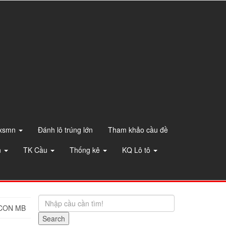
 xsmn
Đánh lô trúng lớn
Tham khảo cầu đề
n
TK Cầu
Thống kê
KQ Lô tô
 CON MB
Search