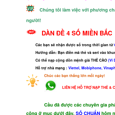
Chúng tôi làm việc với phương c
người!
DÀN ĐỀ 4 SỐ MIỀN BẮC
Các bạn sẽ nhận được số trong thời gian từ
Hướng dẫn: Bạn điền mã thẻ và seri vào khu
Có thể nạp cộng dồn mệnh giá THẺ CÀO
(
Ví 
Hỗ trợ nhà mạng :
Viettel, Mobiphone, Vinap
Chúc các bạn thắng lớn mỗi ngày!
LIÊN HỆ HỖ TRỢ NẠP THẺ &
Cầu đã được các chuyên gia phân
công ở mục dưới đây,
SỐ CHUẨN
hôm na