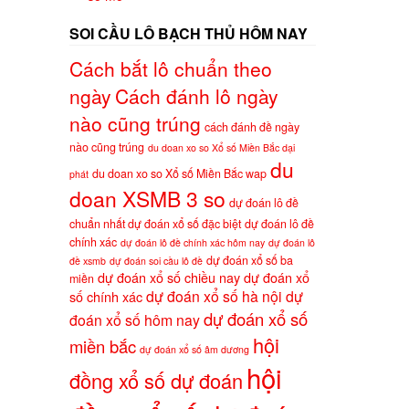
SOI CẦU LÔ BẠCH THỦ HÔM NAY
Cách bắt lô chuẩn theo
ngày
Cách đánh lô ngày
nào cũng trúng
cách đánh đề ngày
nào cũng trúng
du doan xo so Xổ số Miền Bắc dại
du
du doan xo so Xổ số Miền Bắc wap
phát
doan XSMB 3 so
dự đoán lô đề
chuẩn nhất dự đoán xổ số đặc biệt
dự đoán lô đề
chính xác
dự đoán lô đề chính xác hôm nay
dự đoán lô
dự đoán xổ số ba
đề xsmb
dự đoán soi cầu lô đề
dự đoán xổ số chiều nay
dự đoán xổ
miền
dự đoán xổ số hà nội
dự
số chính xác
dự đoán xổ số
đoán xổ số hôm nay
hội
miền bắc
dự đoán xổ số âm dương
hội
đồng xổ số dự đoán