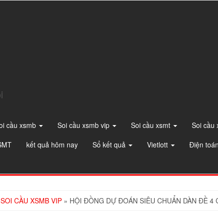
i
oi cầu xsmb
Soi cầu xsmb vip
Soi cầu xsmt
Soi cầu
SMT
kết quả hôm nay
Sổ kết quả
Vietlott
Điện toá
»
SOI CẦU XSMB VIP
» HỘI ĐỒNG DỰ ĐOÁN SIÊU CHUẨN DÀN ĐỀ 4