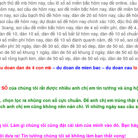
ạch thủ đề mb hôm nay, cầu lô xổ số miền bắc hôm nay đề online, cầu
hôm nay, soi cầu de hôm nay, soi đề miền bắc hôm nay, dàn đề miền 
m nay, soi cầu bạch thủ đề hôm nay, dàn de 20 số hôm nay, cầu đề hô
soi cầu đề hôm nay, dự đoán số đề hôm nay chính xác 100, độc thủ đ
 3cang, soi cầu đề miền bắc hôm nay, dàn de 4 số miễn phí, dàn đề 4,
dàn đề 10, dàn 10 số, dàn đề 10 số bất tử hôm nay, dàn đề 10 số chuẩ
0 số miễn phí hôm nay, dàn đề 10 số đánh quanh năm, đề 10 số, soi c
miễn phí 30 ngày, dàn đề 30 số, dàn đề 30 số dep, dàn de 50 số, dàn d
àn de 50 số khung 1 ngày, dàn de 50 số khung 2 ngày, dàn de 50 số lộc
 số rồng bạch kim, dàn de 50 số vip, dàn de 50 số víp, dàn de 50 số 
u doan dan de 4 con mb
– du doan de mien bac – du doan cau
lo
Ổ SỐ
của chúng tôi rất được nhiều anh chị em tin tưởng và ủng h
, chọn lọc ra nhũng con số cực chuẩn. Để anh chị em trúng thật 
lệch anh chị em cũng không nên nản chí. Vì những ngày sau cầu 
tôi. Làm gì chúng tôi cũng đặt cái tâm của mình vào đó. Bạn hã
ôi đưa ra! Tin tưởng chúng tôi sẽ không làm bạn thất vọng!