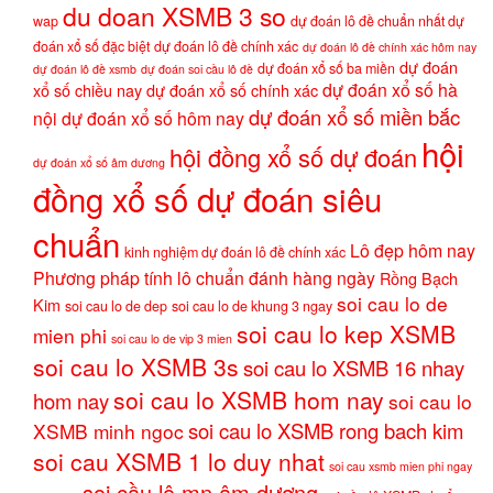
du doan XSMB 3 so
wap
dự đoán lô đề chuẩn nhất dự
đoán xổ số đặc biệt
dự đoán lô đề chính xác
dự đoán lô đề chính xác hôm nay
dự đoán
dự đoán xổ số ba miền
dự đoán lô đề xsmb
dự đoán soi cầu lô đề
dự đoán xổ số hà
xổ số chiều nay
dự đoán xổ số chính xác
dự đoán xổ số miền bắc
nội
dự đoán xổ số hôm nay
hội
hội đồng xổ số dự đoán
dự đoán xổ số âm dương
đồng xổ số dự đoán siêu
chuẩn
Lô đẹp hôm nay
kinh nghiệm dự đoán lô đề chính xác
Phương pháp tính lô chuẩn đánh hàng ngày
Rồng Bạch
soi cau lo de
Kim
soi cau lo de dep
soi cau lo de khung 3 ngay
soi cau lo kep XSMB
mien phi
soi cau lo de vip 3 mien
soi cau lo XSMB 3s
soi cau lo XSMB 16 nhay
soi cau lo XSMB hom nay
hom nay
soi cau lo
soi cau lo XSMB rong bach kim
XSMB minh ngoc
soi cau XSMB 1 lo duy nhat
soi cau xsmb mien phi ngay
soi cầu lô mn âm dương