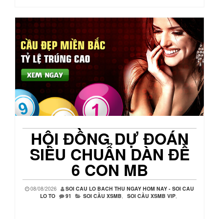
HỘI ĐỒNG DỰ ĐOÁN
SIÊU CHUẨN DÀN ĐỀ
6 CON MB
08/08/2026
SOI CAU LO BACH THU NGAY HOM NAY - SOI CAU
LO TO
91
SOI CẦU XSMB
,
SOI CẦU XSMB VIP
,