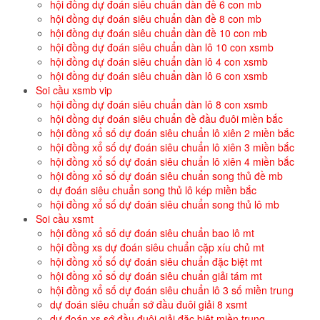
hội đồng dự đoán siêu chuẩn dàn đề 6 con mb
hội đồng dự đoán siêu chuẩn dàn đề 8 con mb
hội đồng dự đoán siêu chuẩn dàn đề 10 con mb
hội đồng dự đoán siêu chuẩn dàn lô 10 con xsmb
hội đồng dự đoán siêu chuẩn dàn lô 4 con xsmb
hội đồng dự đoán siêu chuẩn dàn lô 6 con xsmb
Soi cầu xsmb vip
hội đồng dự đoán siêu chuẩn dàn lô 8 con xsmb
hội đồng dự đoán siêu chuẩn đề đầu đuôi miền bắc
hội đồng xổ số dự đoán siêu chuẩn lô xiên 2 miền bắc
hội đồng xổ số dự đoán siêu chuẩn lô xiên 3 miền bắc
hội đồng xổ số dự đoán siêu chuẩn lô xiên 4 miền bắc
hội đồng xổ số dự đoán siêu chuẩn song thủ đề mb
dự đoán siêu chuẩn song thủ lô kép miền bắc
hội đồng xổ số dự đoán siêu chuẩn song thủ lô mb
Soi cầu xsmt
hội đồng xổ số dự đoán siêu chuẩn bao lô mt
hội đồng xs dự đoán siêu chuẩn cặp xíu chủ mt
hội đồng xổ số dự đoán siêu chuẩn đặc biệt mt
hội đồng xổ số dự đoán siêu chuẩn giải tám mt
hội đồng xổ số dự đoán siêu chuẩn lô 3 số miền trung
dự đoán siêu chuẩn sớ đầu đuôi giải 8 xsmt
dự đoán xs sớ đầu đuôi giải đặc biệt miền trung