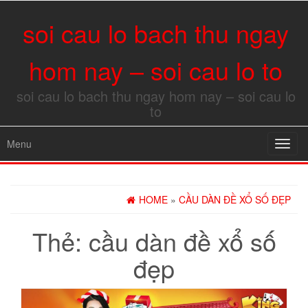
soi cau lo bach thu ngay
hom nay – soi cau lo to
soi cau lo bach thu ngay hom nay – soi cau lo
to
Menu
Toggl
navig
HOME
»
CẦU DÀN ĐỀ XỔ SỐ ĐẸP
Thẻ:
cầu dàn đề xổ số
đẹp