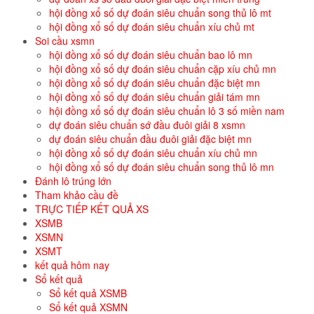
hội đồng xổ số dự đoán siêu chuẩn song thủ lô mt
hội đồng xổ số dự đoán siêu chuẩn xíu chủ mt
Soi cầu xsmn
hội đồng xổ số dự đoán siêu chuẩn bao lô mn
hội đồng xổ số dự đoán siêu chuẩn cặp xíu chủ mn
hội đồng xổ số dự đoán siêu chuẩn đặc biệt mn
hội đồng xổ số dự đoán siêu chuẩn giải tám mn
hội đồng xổ số dự đoán siêu chuẩn lô 3 số miền nam
dự đoán siêu chuẩn sớ đầu đuôi giải 8 xsmn
dự đoán siêu chuẩn đầu đuôi giải đặc biệt mn
hội đồng xổ số dự đoán siêu chuẩn xíu chủ mn
hội đồng xổ số dự đoán siêu chuẩn song thủ lô mn
Đánh lô trúng lớn
Tham khảo cầu đề
TRỰC TIẾP KẾT QUẢ XS
XSMB
XSMN
XSMT
kết quả hôm nay
Sổ kết quả
Sổ kết quả XSMB
Sổ kết quả XSMN