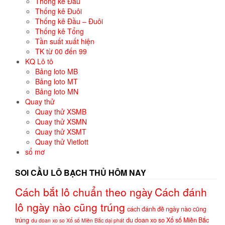
Thống kê Đầu
Thống kê Đuôi
Thống kê Đầu – Đuôi
Thống kê Tổng
Tần suất xuất hiện
TK từ 00 đến 99
KQ Lô tô
Bảng loto MB
Bảng loto MT
Bảng loto MN
Quay thử
Quay thử XSMB
Quay thử XSMN
Quay thử XSMT
Quay thử Vietlott
sổ mơ
SOI CẦU LÔ BẠCH THỦ HÔM NAY
Cách bắt lô chuẩn theo ngày
Cách đánh
lô ngày nào cũng trúng
cách đánh đề ngày nào cũng
trúng
du doan xo so Xổ số Miền Bắc
du doan xo so Xổ số Miền Bắc dại phát