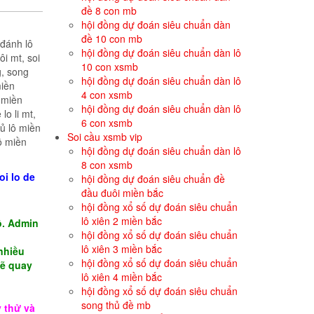
đề 8 con mb
hội đồng dự đoán siêu chuẩn dàn
đề 10 con mb
 đánh lô
hội đồng dự đoán siêu chuẩn dàn lô
i mt, soi
10 con xsmb
g, song
hội đồng dự đoán siêu chuẩn dàn lô
miền
4 con xsmb
o miền
hội đồng dự đoán siêu chuẩn dàn lô
lo li mt,
6 con xsmb
hủ lô miền
Soi cầu xsmb vip
lô miền
hội đồng dự đoán siêu chuẩn dàn lô
8 con xsmb
oi lo de
hội đồng dự đoán siêu chuẩn đề
đầu đuôi miền bắc
hội đồng xổ số dự đoán siêu chuẩn
lô xiên 2 miền bắc
ộ. Admin
hội đồng xổ số dự đoán siêu chuẩn
lô xiên 3 miền bắc
nhiều
hội đồng xổ số dự đoán siêu chuẩn
sẽ quay
lô xiên 4 miền bắc
hội đồng xổ số dự đoán siêu chuẩn
song thủ đề mb
y thử và