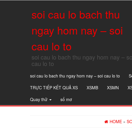
soi cau lo bach thu
ngay hom nay – soi
cau lo to
soi cau lo bach thu ngay hom nay – so
cau lo to
soi cau lo bach thu ngay hom nay – soi cau lo to
S
TRỰC TIẾP KẾT QUẢ XS
XSMB
XSMN
X
Quay thử
sổ mơ
HOME
»
SO