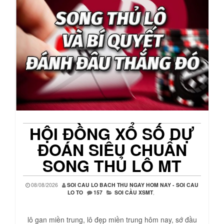
HỘI ĐỒNG XỔ SỐ DỰ
ĐOÁN SIÊU CHUẨN
SONG THỦ LÔ MT
08/08/2026
SOI CAU LO BACH THU NGAY HOM NAY - SOI CAU
LO TO
157
SOI CẦU XSMT
,
lô gan miền trung, lô đẹp miền trung hôm nay, sớ đầu