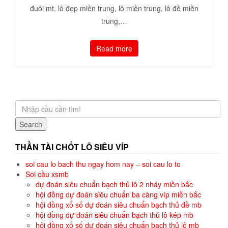
đuôi mt, lô đẹp miền trung, lô miền trung, lô đề miền
trung,…
Read more
Search
THẦN TÀI CHỐT LÔ SIÊU VÍP
soi cau lo bach thu ngay hom nay – soi cau lo to
Soi cầu xsmb
dự đoán siêu chuẩn bạch thủ lô 2 nháy miền bắc
hội đồng dự đoán siêu chuẩn ba càng víp miền bắc
hội đồng xổ số dự đoán siêu chuẩn bạch thủ đề mb
hội đồng dự đoán siêu chuẩn bạch thủ lô kép mb
hội đồng xổ số dự đoán siêu chuẩn bạch thủ lô mb