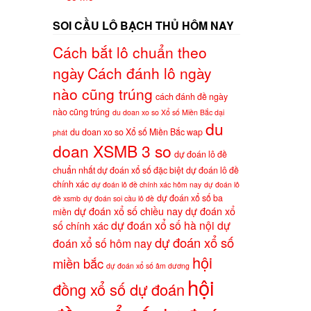
SOI CẦU LÔ BẠCH THỦ HÔM NAY
Cách bắt lô chuẩn theo
ngày
Cách đánh lô ngày
nào cũng trúng
cách đánh đề ngày
nào cũng trúng
du doan xo so Xổ số Miền Bắc dại
du
du doan xo so Xổ số Miền Bắc wap
phát
doan XSMB 3 so
dự đoán lô đề
chuẩn nhất dự đoán xổ số đặc biệt
dự đoán lô đề
chính xác
dự đoán lô đề chính xác hôm nay
dự đoán lô
dự đoán xổ số ba
đề xsmb
dự đoán soi cầu lô đề
dự đoán xổ số chiều nay
dự đoán xổ
miền
dự đoán xổ số hà nội
dự
số chính xác
dự đoán xổ số
đoán xổ số hôm nay
hội
miền bắc
dự đoán xổ số âm dương
hội
đồng xổ số dự đoán