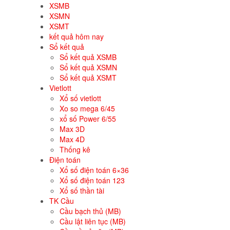
XSMB
XSMN
XSMT
kết quả hôm nay
Sổ kết quả
Sổ kết quả XSMB
Sổ kết quả XSMN
Sổ kết quả XSMT
Vietlott
Xổ số vietlott
Xo so mega 6/45
xổ số Power 6/55
Max 3D
Max 4D
Thống kê
Điện toán
Xổ số điện toán 6×36
Xổ số điện toán 123
Xổ số thần tài
TK Cầu
Cầu bạch thủ (MB)
Cầu lật liên tục (MB)