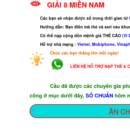
GIẢI 8 MIỀN NAM
Các bạn sẽ nhận được số trong thời gian từ
Hướng dẫn: Bạn điền mã thẻ và seri vào khu
Có thể nạp cộng dồn mệnh giá THẺ CÀO
(
Ví 
Hỗ trợ nhà mạng :
Viettel, Mobiphone, Vinap
Chúc các bạn thắng lớn mỗi ngày!
LIÊN HỆ HỖ TRỢ NẠP THẺ &
Cầu đã được các chuyên gia phân
công ở mục dưới đây,
SỐ CHUẨN
hôm na
ĂN C