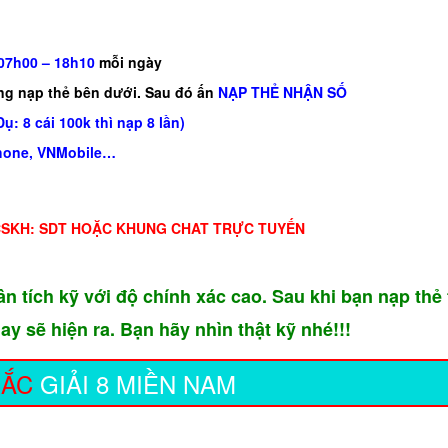
07h00 – 18h10
mỗi ngày
ng nạp thẻ bên dưới. Sau đó ấn
NẠP THẺ NHẬN SỐ
Dụ: 8 cái 100k thì nạp 8 lần)
ho
ne, VNMobile…
 CSKH: SDT HOẶC KHUNG CHAT TRỰC TUYẾN
 tích kỹ với độ chính xác cao. Sau khi bạn nạp thẻ
y sẽ hiện ra. Bạn hãy nhìn thật kỹ nhé!!!
HẮC
GIẢI 8 MIỀN NAM