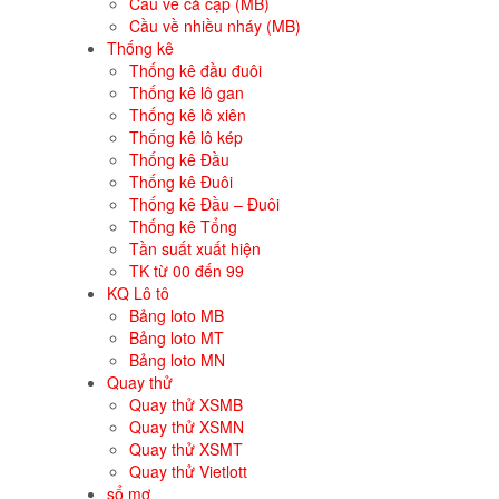
Cầu về cả cặp (MB)
Cầu về nhiều nháy (MB)
Thống kê
Thống kê đầu đuôi
Thống kê lô gan
Thống kê lô xiên
Thống kê lô kép
Thống kê Đầu
Thống kê Đuôi
Thống kê Đầu – Đuôi
Thống kê Tổng
Tần suất xuất hiện
TK từ 00 đến 99
KQ Lô tô
Bảng loto MB
Bảng loto MT
Bảng loto MN
Quay thử
Quay thử XSMB
Quay thử XSMN
Quay thử XSMT
Quay thử Vietlott
sổ mơ