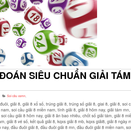
ĐOÁN SIÊU CHUẨN GIẢI TÁM
Soi cầu xsmn
,
ôi, giải 8, giải 8 xổ số, trúng giải 8, trúng số giải 8, giai 8, giải 8, soi c
 nam, soi cầu giải 8 miền nam, tính giải 8, giải 8 hôm nay, giải tám mn,
 8, soi cầu giải 8 hôm nay, giải 8 ăn bao nhiêu, chốt số giải tám, giải 8 
m, giải 8 vé số, kết quả giải 8, kqxs giải 8 mb, kqxs giải8, giải 8 ngày 
m nay, đầu đuôi giải 8, đầu đuôi giải 8 mn, đầu đuôi giải 8 miền nam, so