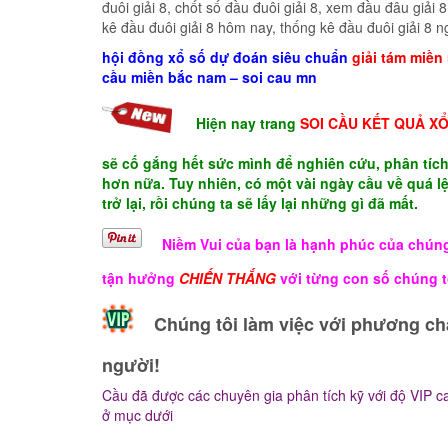
đuôi giải 8, chốt số đầu đuôi giải 8, xem đầu đâu giải 8
kê đầu đuôi giải 8 hôm nay, thống kê đầu đuôi giải 8 
hội đồng xổ số dự đoán siêu chuẩn
giải tám miền
cầu miền bắc nam – soi cau mn
Hiện nay trang
SOI CẦU KẾT QUẢ X
sẽ cố gắng hết sức mình để nghiên cứu, phân tích
hơn nữa. Tuy nhiên, có một vài ngày cầu về quá 
trở lại, rồi chúng ta sẽ lấy lại những gì đã mất.
Niềm Vui của bạn là hạnh phúc của chúng 
tận hưởng
CHIẾN THẮNG
với từng con số chúng t
Chúng tôi làm việc với phương c
người!
Cầu đã được các chuyên gia phân tích kỹ với độ VIP 
ở mục dưới