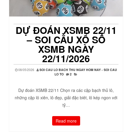
DỰ ĐOÁN XSMB 22/11
– SOI CẦU XỔ SỐ
XSMB NGÀY
22/11/2026
08/05/2026
SOI CAU LO BACH THU NGAY HOM NAY - SOI CAU
LO TO
2
Dự đoán XSMB 22/11 Chọn ra các cặp bạch thủ lô,
những cặp lô xiên, lô đẹp, giải đặc biêt, lô kép ngon với
tỷ…
Read more