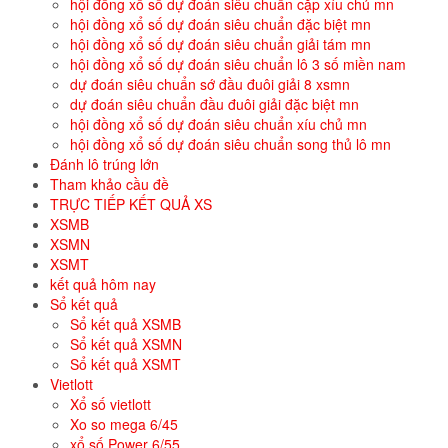
hội đồng xổ số dự đoán siêu chuẩn cặp xíu chủ mn
hội đồng xổ số dự đoán siêu chuẩn đặc biệt mn
hội đồng xổ số dự đoán siêu chuẩn giải tám mn
hội đồng xổ số dự đoán siêu chuẩn lô 3 số miền nam
dự đoán siêu chuẩn sớ đầu đuôi giải 8 xsmn
dự đoán siêu chuẩn đầu đuôi giải đặc biệt mn
hội đồng xổ số dự đoán siêu chuẩn xíu chủ mn
hội đồng xổ số dự đoán siêu chuẩn song thủ lô mn
Đánh lô trúng lớn
Tham khảo cầu đề
TRỰC TIẾP KẾT QUẢ XS
XSMB
XSMN
XSMT
kết quả hôm nay
Sổ kết quả
Sổ kết quả XSMB
Sổ kết quả XSMN
Sổ kết quả XSMT
Vietlott
Xổ số vietlott
Xo so mega 6/45
xổ số Power 6/55