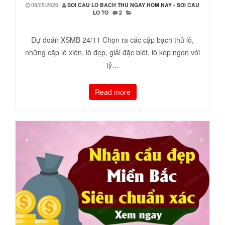
08/05/2026
SOI CAU LO BACH THU NGAY HOM NAY - SOI CAU
LO TO
2
Dự đoán XSMB 24/11 Chọn ra các cặp bạch thủ lô,
những cặp lô xiên, lô đẹp, giải đặc biêt, lô kép ngon với
tỷ…
Read more