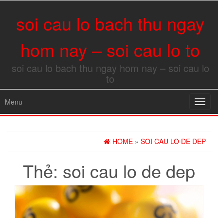
soi cau lo bach thu ngay
hom nay – soi cau lo to
soi cau lo bach thu ngay hom nay – soi cau lo
to
Menu
Toggl
navig
HOME
»
SOI CAU LO DE DEP
Thẻ:
soi cau lo de dep