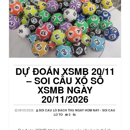
DỰ ĐOÁN XSMB 20/11
– SOI CẦU XỔ SỐ
XSMB NGÀY
20/11/2026
08/05/2026
SOI CAU LO BACH THU NGAY HOM NAY - SOI CAU
LO TO
2