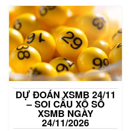
DỰ ĐOÁN XSMB 24/11
– SOI CẦU XỔ SỐ
XSMB NGÀY
24/11/2026