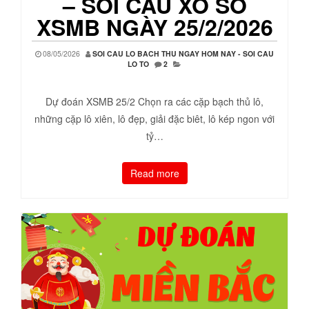
– SOI CẦU XỔ SỐ
XSMB NGÀY 25/2/2026
08/05/2026
SOI CAU LO BACH THU NGAY HOM NAY - SOI CAU
LO TO
2
Dự đoán XSMB 25/2 Chọn ra các cặp bạch thủ lô,
những cặp lô xiên, lô đẹp, giải đặc biêt, lô kép ngon với
tỷ…
Read more