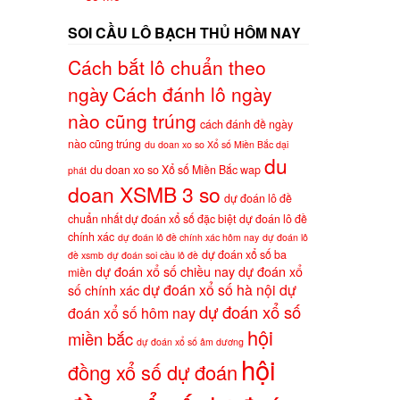
SOI CẦU LÔ BẠCH THỦ HÔM NAY
Cách bắt lô chuẩn theo
ngày
Cách đánh lô ngày
nào cũng trúng
cách đánh đề ngày
nào cũng trúng
du doan xo so Xổ số Miền Bắc dại
du
du doan xo so Xổ số Miền Bắc wap
phát
doan XSMB 3 so
dự đoán lô đề
chuẩn nhất dự đoán xổ số đặc biệt
dự đoán lô đề
chính xác
dự đoán lô đề chính xác hôm nay
dự đoán lô
dự đoán xổ số ba
đề xsmb
dự đoán soi cầu lô đề
dự đoán xổ số chiều nay
dự đoán xổ
miền
dự đoán xổ số hà nội
dự
số chính xác
dự đoán xổ số
đoán xổ số hôm nay
hội
miền bắc
dự đoán xổ số âm dương
hội
đồng xổ số dự đoán