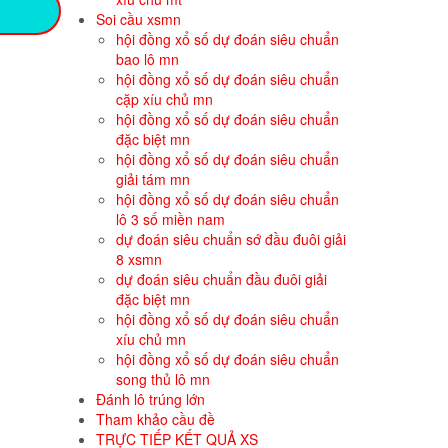
Soi cầu xsmn
hội đồng xổ số dự đoán siêu chuẩn
bao lô mn
hội đồng xổ số dự đoán siêu chuẩn
cặp xíu chủ mn
hội đồng xổ số dự đoán siêu chuẩn
đặc biệt mn
hội đồng xổ số dự đoán siêu chuẩn
giải tám mn
hội đồng xổ số dự đoán siêu chuẩn
lô 3 số miền nam
dự đoán siêu chuẩn sớ đầu đuôi giải
8 xsmn
dự đoán siêu chuẩn đầu đuôi giải
đặc biệt mn
hội đồng xổ số dự đoán siêu chuẩn
xíu chủ mn
hội đồng xổ số dự đoán siêu chuẩn
song thủ lô mn
Đánh lô trúng lớn
Tham khảo cầu đề
TRỰC TIẾP KẾT QUẢ XS