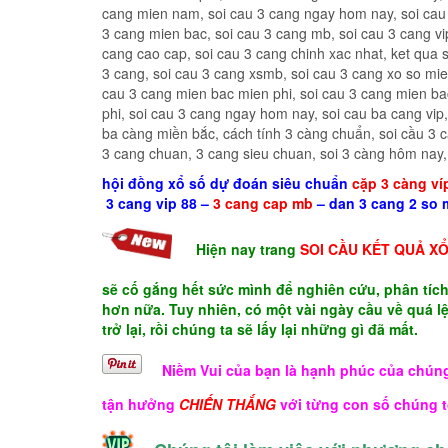
cang mien nam, soi cau 3 cang ngay hom nay, soi cau 3
3 cang mien bac, soi cau 3 cang mb, soi cau 3 cang vip
cang cao cap, soi cau 3 cang chinh xac nhat, ket qua s
3 cang, soi cau 3 cang xsmb, soi cau 3 cang xo so mie
cau 3 cang mien bac mien phi, soi cau 3 cang mien ba
phi, soi cau 3 cang ngay hom nay, soi cau ba cang vip
ba càng miền bắc, cách tính 3 càng chuẩn, soi cầu 3 
3 cang chuan, 3 cang sieu chuan, soi 3 càng hôm nay, 
hội đồng xổ số dự đoán siêu chuẩn
cặp 3 càng ví
3 cang vip 88 –
3 cang cap mb
– dan 3 cang 2 so
Hiện nay trang
SOI CẦU KẾT QUẢ X
sẽ cố gắng hết sức mình để nghiên cứu, phân tích
hơn nữa. Tuy nhiên, có một vài ngày cầu về quá 
trở lại, rồi chúng ta sẽ lấy lại những gì đã mất.
Niềm Vui của bạn là hạnh phúc của chúng 
tận hưởng
CHIẾN THẮNG
với từng con số chúng t