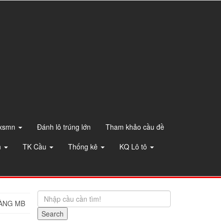
 xsmn
Đánh lô trúng lớn
Tham khảo cầu đề
n
TK Cầu
Thống kê
KQ Lô tô
CÀNG MB
Search