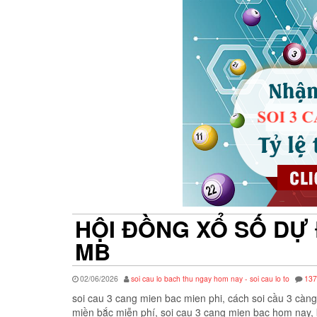
HỘI ĐỒNG XỔ SỐ DỰ
MB
02/06/2026
soi cau lo bach thu ngay hom nay - soi cau lo to
137
soi cau 3 cang mien bac mien phi, cách soi cầu 3 càng
miền bắc miễn phí, soi cau 3 cang mien bac hom nay, k