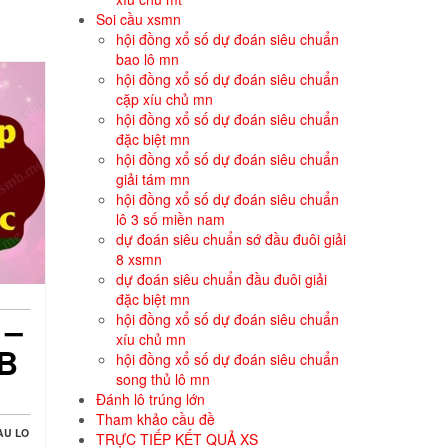
Soi cầu xsmn
hội đồng xổ số dự đoán siêu chuẩn
bao lô mn
hội đồng xổ số dự đoán siêu chuẩn
cặp xíu chủ mn
hội đồng xổ số dự đoán siêu chuẩn
đặc biệt mn
hội đồng xổ số dự đoán siêu chuẩn
giải tám mn
hội đồng xổ số dự đoán siêu chuẩn
lô 3 số miền nam
dự đoán siêu chuẩn sớ đầu đuôi giải
8 xsmn
dự đoán siêu chuẩn đầu đuôi giải
đặc biệt mn
 –
hội đồng xổ số dự đoán siêu chuẩn
xíu chủ mn
B
hội đồng xổ số dự đoán siêu chuẩn
song thủ lô mn
Đánh lô trúng lớn
Tham khảo cầu đề
AU LO
TRỰC TIẾP KẾT QUẢ XS