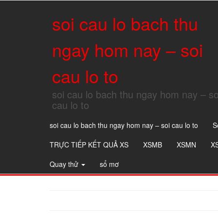
soi cau lo bach thu
ngay hom nay – soi
cau lo to
soi cau lo bach thu ngay hom nay – so
cau lo to
soi cau lo bach thu ngay hom nay – soi cau lo to
S
TRỰC TIẾP KẾT QUẢ XS
XSMB
XSMN
X
Quay thử
sổ mơ