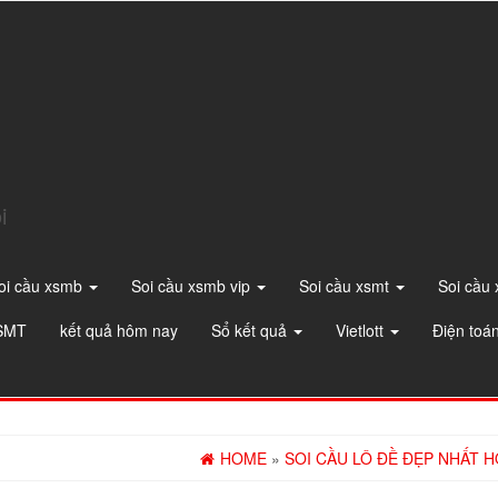
i
oi cầu xsmb
Soi cầu xsmb vip
Soi cầu xsmt
Soi cầu
SMT
kết quả hôm nay
Sổ kết quả
Vietlott
Điện toá
HOME
»
SOI CẦU LÔ ĐỀ ĐẸP NHẤT 