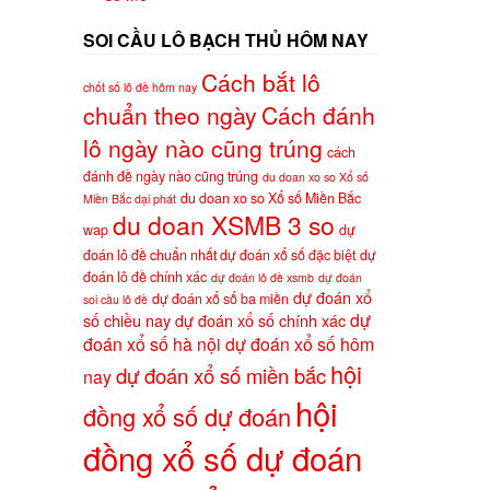
SOI CẦU LÔ BẠCH THỦ HÔM NAY
Cách bắt lô
chốt số lô đề hôm nay
chuẩn theo ngày
Cách đánh
lô ngày nào cũng trúng
cách
đánh đề ngày nào cũng trúng
du doan xo so Xổ số
du doan xo so Xổ số Miền Bắc
Miền Bắc dại phát
du doan XSMB 3 so
wap
dự
đoán lô đề chuẩn nhất dự đoán xổ số đặc biệt
dự
đoán lô đề chính xác
dự đoán lô đề xsmb
dự đoán
dự đoán xổ
dự đoán xổ số ba miền
soi cầu lô đề
dự
số chiều nay
dự đoán xổ số chính xác
đoán xổ số hà nội
dự đoán xổ số hôm
hội
dự đoán xổ số miền bắc
nay
hội
đồng xổ số dự đoán
đồng xổ số dự đoán