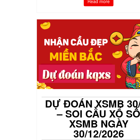
Read more
DỰ ĐOÁN XSMB 30
– SOI CẦU XỔ S
XSMB NGÀY
30/12/2026