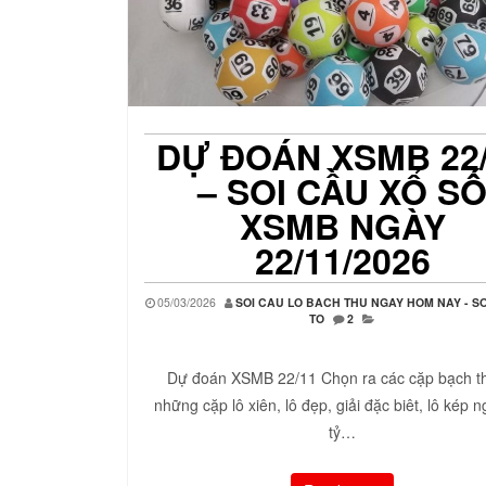
DỰ ĐOÁN XSMB 22
– SOI CẦU XỔ S
XSMB NGÀY
22/11/2026
05/03/2026
SOI CAU LO BACH THU NGAY HOM NAY - SO
TO
2
Dự đoán XSMB 22/11 Chọn ra các cặp bạch th
những cặp lô xiên, lô đẹp, giải đặc biêt, lô kép n
tỷ…