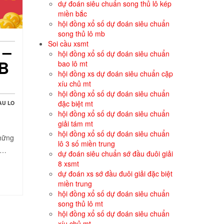
dự đoán siêu chuẩn song thủ lô kép
miền bắc
hội đồng xổ số dự đoán siêu chuẩn
song thủ lô mb
Soi cầu xsmt
 –
hội đồng xổ số dự đoán siêu chuẩn
B
bao lô mt
hội đồng xs dự đoán siêu chuẩn cặp
xíu chủ mt
hội đồng xổ số dự đoán siêu chuẩn
đặc biệt mt
AU LO
hội đồng xổ số dự đoán siêu chuẩn
giải tám mt
hội đồng xổ số dự đoán siêu chuẩn
hững
lô 3 số miền trung
tỷ…
dự đoán siêu chuẩn sớ đầu đuôi giải
8 xsmt
dự đoán xs sớ đầu đuôi giải đặc biệt
miền trung
hội đồng xổ số dự đoán siêu chuẩn
song thủ lô mt
hội đồng xổ số dự đoán siêu chuẩn
xíu chủ mt