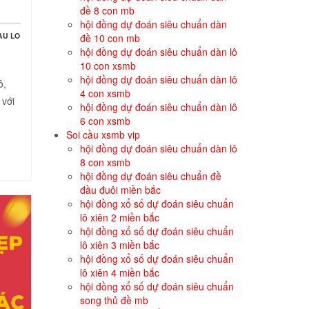
đề 8 con mb
hội đồng dự đoán siêu chuẩn dàn
AU LO
đề 10 con mb
hội đồng dự đoán siêu chuẩn dàn lô
10 con xsmb
hội đồng dự đoán siêu chuẩn dàn lô
ô,
4 con xsmb
 với
hội đồng dự đoán siêu chuẩn dàn lô
6 con xsmb
Soi cầu xsmb vip
hội đồng dự đoán siêu chuẩn dàn lô
8 con xsmb
hội đồng dự đoán siêu chuẩn đề
đầu đuôi miền bắc
hội đồng xổ số dự đoán siêu chuẩn
lô xiên 2 miền bắc
hội đồng xổ số dự đoán siêu chuẩn
lô xiên 3 miền bắc
hội đồng xổ số dự đoán siêu chuẩn
lô xiên 4 miền bắc
hội đồng xổ số dự đoán siêu chuẩn
song thủ đề mb