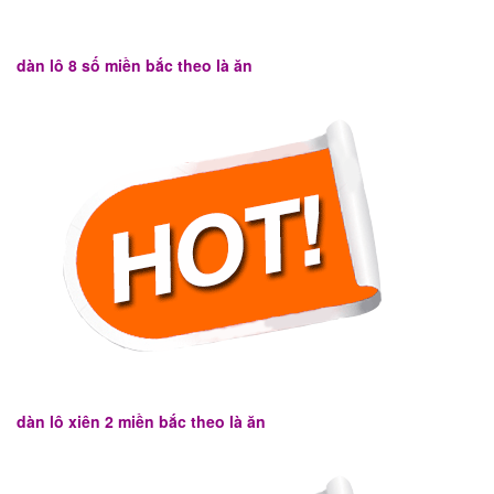
dàn lô 8 số miền bắc theo là ăn
dàn lô xiên 2 miền bắc theo là ăn