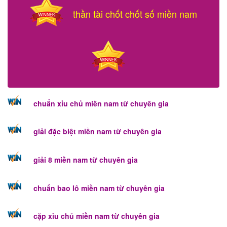
thần tài chốt chốt số miền nam
chuẩn xỉu chủ miền nam từ chuyên gia
giải đặc biệt miền nam từ chuyên gia
giải 8 miền nam từ chuyên gia
chuẩn bao lô miền nam từ chuyên gia
cặp xỉu chủ miền nam từ chuyên gia