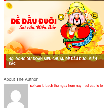
HỘI ĐỒNG DỰ ĐOÁN SIÊU CHUẨN ĐỀ ĐẦU ĐUÔI MIỀN
BẮC
About The Author
soi cau lo bach thu ngay hom nay - soi cau lo to