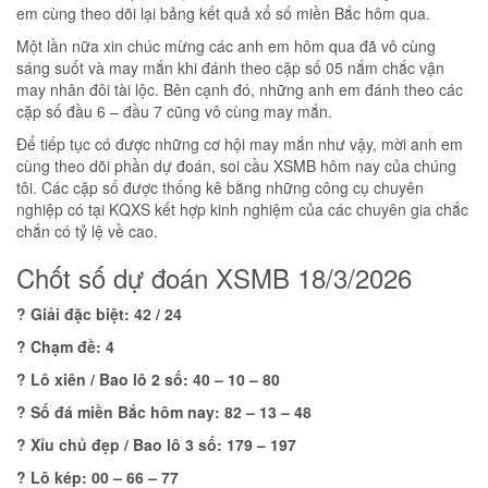
em cùng theo dõi lại bảng kết quả xổ số miền Bắc hôm qua.
Một lần nữa xin chúc mừng các anh em hôm qua đã vô cùng
sáng suốt và may mắn khi đánh theo cặp số
05
nắm chắc vận
may nhân đôi tài lộc. Bên cạnh đó, những anh em đánh theo các
cặp số
đầu 6 – đầu 7
cũng vô cùng may mắn.
Để tiếp tục có được những cơ hội may mắn như vậy, mời anh em
cùng theo dõi phần dự đoán, soi cầu XSMB hôm nay của chúng
tôi. Các cặp số được thống kê bằng những công cụ chuyên
nghiệp có tại KQXS kết hợp kinh nghiệm của các chuyên gia chắc
chắn có tỷ lệ về cao.
Chốt số dự đoán XSMB 18/3/2026
? Giải đặc biệt: 42 / 24
? Chạm đề: 4
? Lô xiên / Bao lô 2 số: 40 – 10 – 80
? Số đá miền Bắc hôm nay: 82 – 13 – 48
? Xỉu chủ đẹp / Bao lô 3 số: 179 – 197
? Lô kép: 00 – 66 – 77