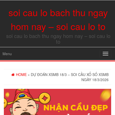
soi cau lo bach thu ngay
hom nay – soi cau lo to
soi cau lo bach thu ngay hom nay – soi cau lo
to
Menu
Toggl
navig
HOME
» DỰ ĐOÁN XSMB 18/3 – SOI CẦU XỔ SỐ XSMB
NGÀY 18/3/2026