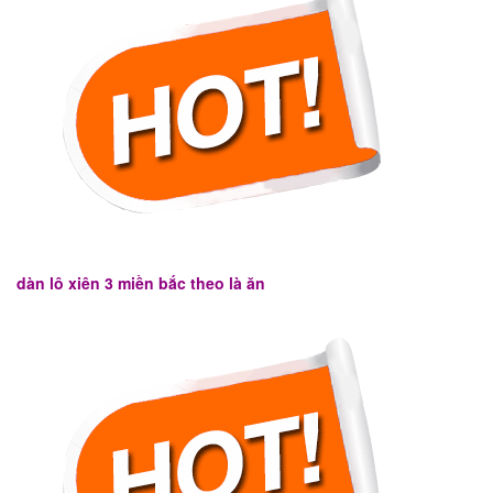
dàn lô xiên 3 miền bắc theo là ăn