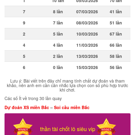
1
10 lần
05/03/2026
70 lần
7
8 lần
07/03/2026
41 lần
9
7 lần
08/03/2026
51 lần
2
5 lần
10/03/2026
67 lần
4
4 lần
11/03/2026
66 lần
5
2 lần
13/03/2026
58 lần
6
0 lần
15/03/2026
56 lần
Lưu ý: Bài viết trên đây chỉ mang tính chất dự đoán và tham
khảo, nên anh em cần cân nhắc lựa chọn con số phù hợp trước
khi chơi.
Các số Ít về trong 30 lần quay
Dự đoán XS miền Bắc
–
Soi cầu miền Bắc
thần tài chốt lô siêu vip