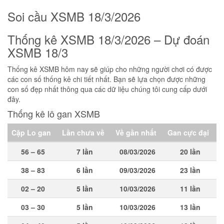
Soi cầu XSMB 18/3/2026
Thống kê XSMB 18/3/2026 – Dự đoán
XSMB 18/3
Thống kê XSMB hôm nay sẽ giúp cho những người chơi có được
các con số thống kê chi tiết nhất. Bạn sẽ lựa chọn được những
con số đẹp nhất thông qua các dữ liệu chúng tôi cung cấp dưới
đây.
Thống kê lô gan XSMB
Cặp Lo gan
Lần chưa về
Về gần nhất
Gan cực đại
56 – 65
7 lần
08/03/2026
20 lần
38 – 83
6 lần
09/03/2026
23 lần
02 – 20
5 lần
10/03/2026
11 lần
03 – 30
5 lần
10/03/2026
13 lần