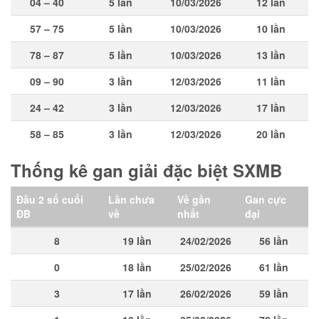
04 – 40
5 lần
10/03/2026
12 lần
57 – 75
5 lần
10/03/2026
10 lần
78 – 87
5 lần
10/03/2026
13 lần
09 – 90
3 lần
12/03/2026
11 lần
24 – 42
3 lần
12/03/2026
17 lần
58 – 85
3 lần
12/03/2026
20 lần
Thống kê gan giải đặc biệt SXMB
Đầu 2 số cuối
Lần chưa
Về gần
Gan cực
ĐB
về
nhất
đại
8
19 lần
24/02/2026
56 lần
0
18 lần
25/02/2026
61 lần
3
17 lần
26/02/2026
59 lần