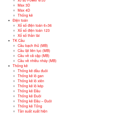
Max 3D
Max 4D
Thống kê
Điện toán
Xổ số điện toán 6×36
Xổ số điện toán 123
Xổ số thần tài
TK Cầu
Cầu bạch thủ (MB)
Cầu lật liên tục (MB)
Cầu về cả cặp (MB)
Cầu về nhiều nháy (MB)
Thống kê
Thống kê đầu đuôi
Thống kê lô gan
Thống kê lô xiên
Thống kê lô kép
Thống kê Đầu
Thống kê Đuôi
Thống kê Đầu – Đuôi
Thống kê Tổng
Tần suất xuất hiện