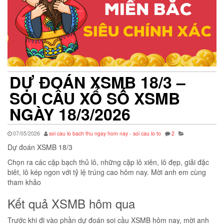
DỰ ĐOÁN XSMB 18/3 –
SOI CẦU XỔ SỐ XSMB
NGÀY 18/3/2026
07/05/2026
soi cau lo bach thu ngay hom nay - soi cau lo to
2
Dự đoán XSMB 18/3
Chọn ra các cặp bạch thủ lô, những cặp lô xiên, lô đẹp, giải đặc
biêt, lô kép ngon với tỷ lệ trúng cao hôm nay. Mời anh em cùng
tham khảo
Kết quả XSMB hôm qua
Trước khi đi vào phần dự đoán soi cầu XSMB hôm nay, mời anh