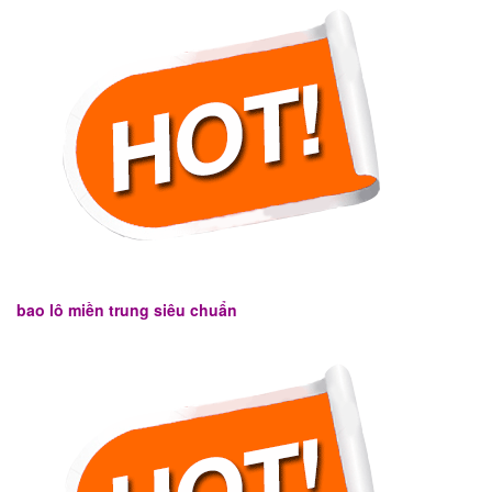
bao lô miền trung siêu chuẩn