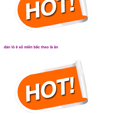
dàn lô 6 số miền bắc theo là ăn