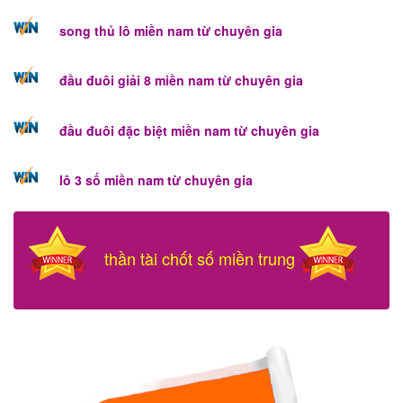
song thủ lô miền nam từ chuyên gia
đầu đuôi giải 8 miền nam từ chuyên gia
đầu đuôi đặc biệt miền nam từ chuyên gia
lô 3 số miền nam từ chuyên gia
thần tài chốt số miền trung