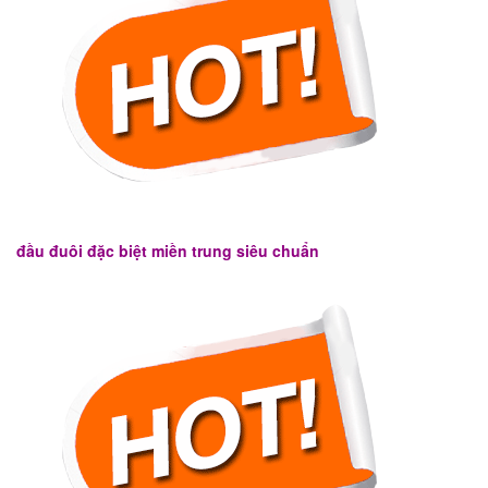
đầu đuôi đặc biệt miền trung siêu chuẩn