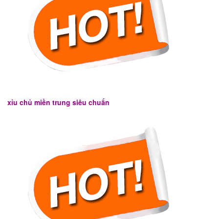
xỉu chủ miền trung siêu chuẩn