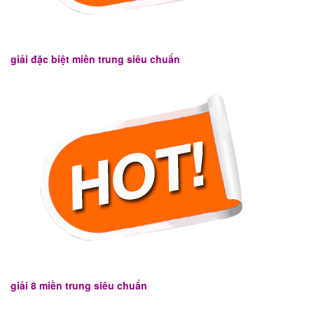
giải đặc biệt miền trung siêu chuẩn
giải 8 miền trung siêu chuẩn