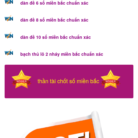
dàn đề 6 số miền bắc chuẩn xác
dàn đề 8 số miền bắc chuẩn xác
dàn đề 10 số miền bắc chuẩn xác
bạch thủ lô 2 nháy miền bắc chuẩn xác
thần tài chốt số miền bắc