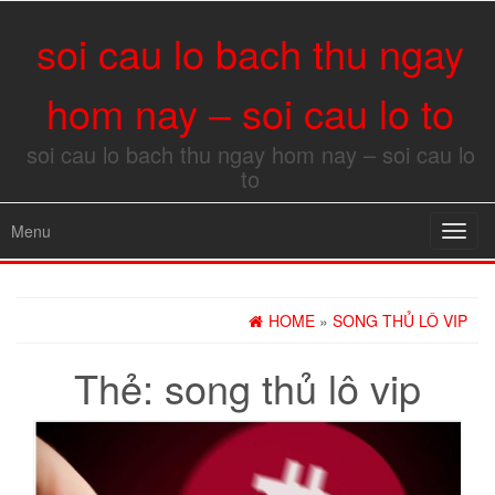
soi cau lo bach thu ngay
hom nay – soi cau lo to
soi cau lo bach thu ngay hom nay – soi cau lo
to
Menu
Toggl
navig
HOME
»
SONG THỦ LÔ VIP
Thẻ:
song thủ lô vip