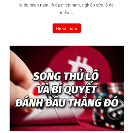
lo de mien nam, lô đá miền nam, nghiên cứu lô đề
miền…
Read more