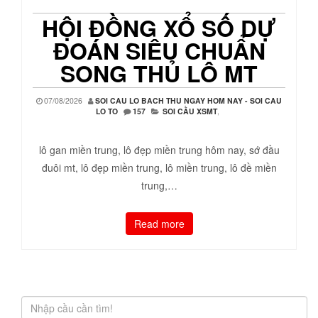
HỘI ĐỒNG XỔ SỐ DỰ
ĐOÁN SIÊU CHUẨN
SONG THỦ LÔ MT
07/08/2026
SOI CAU LO BACH THU NGAY HOM NAY - SOI CAU
LO TO
157
SOI CẦU XSMT
,
lô gan miền trung, lô đẹp miền trung hôm nay, sớ đầu
đuôi mt, lô đẹp miền trung, lô miền trung, lô đề miền
trung,…
Read more