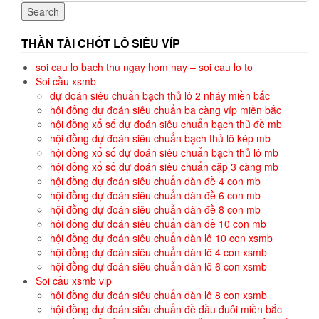
Search
THẦN TÀI CHỐT LÔ SIÊU VÍP
soi cau lo bach thu ngay hom nay – soi cau lo to
Soi cầu xsmb
dự đoán siêu chuẩn bạch thủ lô 2 nháy miền bắc
hội đồng dự đoán siêu chuẩn ba càng víp miền bắc
hội đồng xổ số dự đoán siêu chuẩn bạch thủ đề mb
hội đồng dự đoán siêu chuẩn bạch thủ lô kép mb
hội đồng xổ số dự đoán siêu chuẩn bạch thủ lô mb
hội đồng xổ số dự đoán siêu chuẩn cặp 3 càng mb
hội đồng dự đoán siêu chuẩn dàn đề 4 con mb
hội đồng dự đoán siêu chuẩn dàn đề 6 con mb
hội đồng dự đoán siêu chuẩn dàn đề 8 con mb
hội đồng dự đoán siêu chuẩn dàn đề 10 con mb
hội đồng dự đoán siêu chuẩn dàn lô 10 con xsmb
hội đồng dự đoán siêu chuẩn dàn lô 4 con xsmb
hội đồng dự đoán siêu chuẩn dàn lô 6 con xsmb
Soi cầu xsmb vip
hội đồng dự đoán siêu chuẩn dàn lô 8 con xsmb
hội đồng dự đoán siêu chuẩn đề đầu đuôi miền bắc