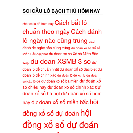
SOI CẦU LÔ BẠCH THỦ HÔM NAY
Cách bắt lô
chốt số lô đề hôm nay
chuẩn theo ngày
Cách đánh
lô ngày nào cũng trúng
cách
đánh đề ngày nào cũng trúng
du doan xo so Xổ số
du doan xo so Xổ số Miền Bắc
Miền Bắc dại phát
du doan XSMB 3 so
wap
dự
đoán lô đề chuẩn nhất dự đoán xổ số đặc biệt
dự
đoán lô đề chính xác
dự đoán lô đề xsmb
dự đoán
dự đoán xổ
dự đoán xổ số ba miền
soi cầu lô đề
dự
số chiều nay
dự đoán xổ số chính xác
đoán xổ số hà nội
dự đoán xổ số hôm
hội
dự đoán xổ số miền bắc
nay
hội
đồng xổ số dự đoán
đồng xổ số dự đoán