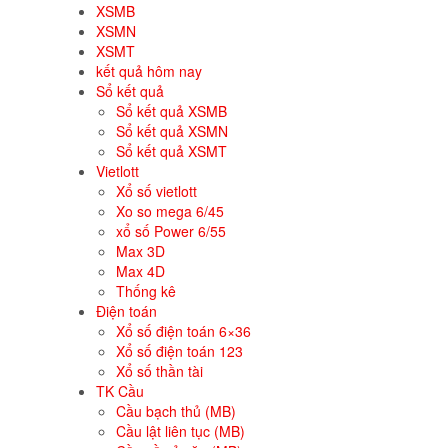
XSMB
XSMN
XSMT
kết quả hôm nay
Sổ kết quả
Sổ kết quả XSMB
Sổ kết quả XSMN
Sổ kết quả XSMT
Vietlott
Xổ số vietlott
Xo so mega 6/45
xổ số Power 6/55
Max 3D
Max 4D
Thống kê
Điện toán
Xổ số điện toán 6×36
Xổ số điện toán 123
Xổ số thần tài
TK Cầu
Cầu bạch thủ (MB)
Cầu lật liên tục (MB)