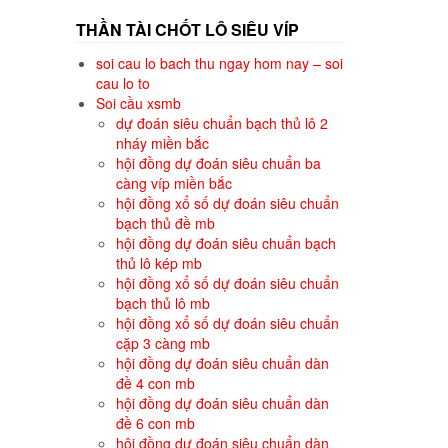
THẦN TÀI CHỐT LÔ SIÊU VÍP
soi cau lo bach thu ngay hom nay – soi
cau lo to
Soi cầu xsmb
dự đoán siêu chuẩn bạch thủ lô 2
nháy miền bắc
hội đồng dự đoán siêu chuẩn ba
càng víp miền bắc
hội đồng xổ số dự đoán siêu chuẩn
bạch thủ đề mb
hội đồng dự đoán siêu chuẩn bạch
thủ lô kép mb
hội đồng xổ số dự đoán siêu chuẩn
bạch thủ lô mb
hội đồng xổ số dự đoán siêu chuẩn
cặp 3 càng mb
hội đồng dự đoán siêu chuẩn dàn
đề 4 con mb
hội đồng dự đoán siêu chuẩn dàn
đề 6 con mb
hội đồng dự đoán siêu chuẩn dàn