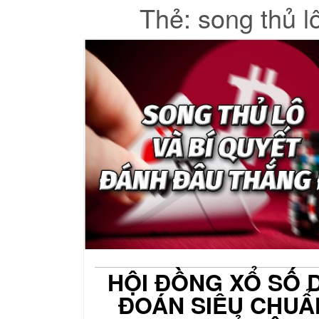
Thẻ:
song thủ l
HỘI ĐỒNG XỔ SỐ 
ĐOÁN SIÊU CHUẨ