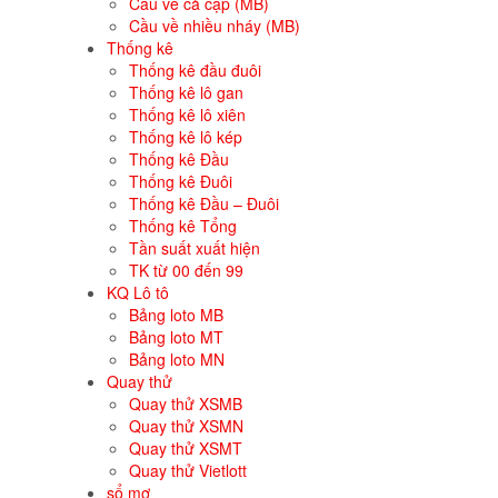
Cầu về cả cặp (MB)
Cầu về nhiều nháy (MB)
Thống kê
Thống kê đầu đuôi
Thống kê lô gan
Thống kê lô xiên
Thống kê lô kép
Thống kê Đầu
Thống kê Đuôi
Thống kê Đầu – Đuôi
Thống kê Tổng
Tần suất xuất hiện
TK từ 00 đến 99
KQ Lô tô
Bảng loto MB
Bảng loto MT
Bảng loto MN
Quay thử
Quay thử XSMB
Quay thử XSMN
Quay thử XSMT
Quay thử Vietlott
sổ mơ