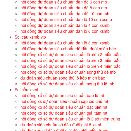
hội đồng dự đoán siêu chuẩn dàn đề 6 con mb
hội đồng dự đoán siêu chuẩn dàn đề 8 con mb
hội đồng dự đoán siêu chuẩn dàn đề 10 con mb
hội đồng dự đoán siêu chuẩn dàn lô 10 con xsmb
hội đồng dự đoán siêu chuẩn dàn lô 4 con xsmb
hội đồng dự đoán siêu chuẩn dàn lô 6 con xsmb
Soi cầu xsmb vip
hội đồng dự đoán siêu chuẩn dàn lô 8 con xsmb
hội đồng dự đoán siêu chuẩn đề đầu đuôi miền bắc
hội đồng xổ số dự đoán siêu chuẩn lô xiên 2 miền bắc
hội đồng xổ số dự đoán siêu chuẩn lô xiên 3 miền bắc
hội đồng xổ số dự đoán siêu chuẩn lô xiên 4 miền bắc
hội đồng xổ số dự đoán siêu chuẩn song thủ đề mb
dự đoán siêu chuẩn song thủ lô kép miền bắc
hội đồng xổ số dự đoán siêu chuẩn song thủ lô mb
Soi cầu xsmt
hội đồng xổ số dự đoán siêu chuẩn bao lô mt
hội đồng xs dự đoán siêu chuẩn cặp xíu chủ mt
hội đồng xổ số dự đoán siêu chuẩn đặc biệt mt
hội đồng xổ số dự đoán siêu chuẩn giải tám mt
hội đồng xổ số dự đoán siêu chuẩn lô 3 số miền trung
dự đoán siêu chuẩn sớ đầu đuôi giải 8 xsmt
dự đoán xs sớ đầu đuôi giải đặc biệt miền trung