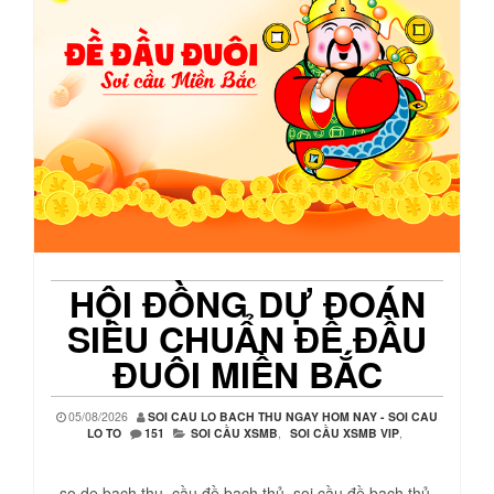
HỘI ĐỒNG DỰ ĐOÁN
SIÊU CHUẨN ĐỀ ĐẦU
ĐUÔI MIỀN BẮC
05/08/2026
SOI CAU LO BACH THU NGAY HOM NAY - SOI CAU
LO TO
151
SOI CẦU XSMB
,
SOI CẦU XSMB VIP
,
so de bach thu, cầu đề bạch thủ, soi cầu đề bạch thủ,