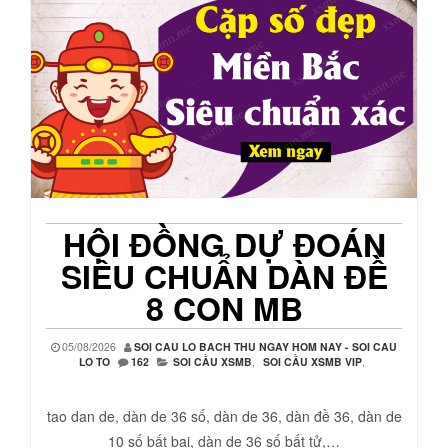
HỘI ĐỒNG DỰ ĐOÁN
SIÊU CHUẨN DÀN ĐỀ
8 CON MB
05/08/2026
SOI CAU LO BACH THU NGAY HOM NAY - SOI CAU
LO TO
162
SOI CẦU XSMB
,
SOI CẦU XSMB VIP
,
tao dan de, dàn de 36 số, dàn de 36, dàn đề 36, dàn de
10 số bất bại, dàn de 36 số bất tử,…