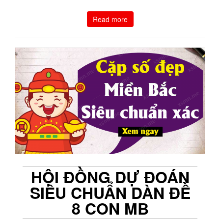
Read more
HỘI ĐỒNG DỰ ĐOÁN
SIÊU CHUẨN DÀN ĐỀ
8 CON MB