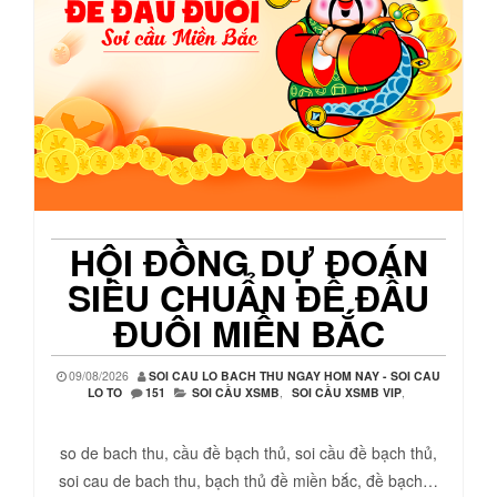
HỘI ĐỒNG DỰ ĐOÁN
SIÊU CHUẨN ĐỀ ĐẦU
ĐUÔI MIỀN BẮC
09/08/2026
SOI CAU LO BACH THU NGAY HOM NAY - SOI CAU
LO TO
151
SOI CẦU XSMB
,
SOI CẦU XSMB VIP
,
so de bach thu, cầu đề bạch thủ, soi cầu đề bạch thủ,
soi cau de bach thu, bạch thủ đề miền bắc, đề bạch…