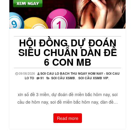
HỘI ĐỒNG DỰ ĐOÁN
SIÊU CHUẨN DÀN ĐỀ
6 CON MB
09/08/2026
SOI CAU LO BACH THU NGAY HOM NAY - SOI CAU
LO TO
91
SOI CẦU XSMB
,
SOI CẦU XSMB VIP
,
xin số đề 3 miền, dự đoán đề miền bắc hôm nay, soi
cầu de hôm nay, soi đề miền bắc hôm nay, dàn đề…
Read more