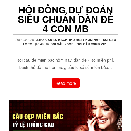
HỘI ĐỒNG DỰ ĐOÁN
SIÊU CHUẨN DÀN ĐỀ
4 CON MB
09/08/2026
SOI CAU LO BACH THU NGAY HOM NAY - SOI CAU
LO TO
149
SOI CẦU XSMB
,
SOI CẦU XSMB VIP
,
soi cầu đề miền bắc hôm nay, dàn de 4 số miễn phí,
bạch thủ đề mb hôm nay, cầu lô xổ số miền bắc…
Read more