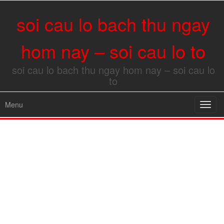
soi cau lo bach thu ngay
hom nay – soi cau lo to
soi cau lo bach thu ngay hom nay – soi cau lo
to
Menu
Toggl
navig