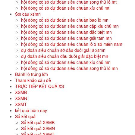
hội đồng xổ số dự đoán siêu chuẩn song thủ lô mt
hội đồng xổ số dự đoán siêu chuẩn xíu chủ mt
Soi cầu xsmn
hội đồng xổ số dự đoán siêu chuẩn bao lô mn
hội đồng xổ số dự đoán siêu chuẩn cặp xíu chủ mn
hội đồng xổ số dự đoán siêu chuẩn đặc biệt mn
hội đồng xổ số dự đoán siêu chuẩn giải tám mn
hội đồng xổ số dự đoán siêu chuẩn lô 3 số miền nam
dự đoán siêu chuẩn sớ đầu đuôi giải 8 xsmn
dự đoán siêu chuẩn đầu đuôi giải đặc biệt mn
hội đồng xổ số dự đoán siêu chuẩn xíu chủ mn
hội đồng xổ số dự đoán siêu chuẩn song thủ lô mn
Đánh lô trúng lớn
Tham khảo cầu đề
TRỰC TIẾP KẾT QUẢ XS
XSMB
XSMN
XSMT
kết quả hôm nay
Sổ kết quả
Sổ kết quả XSMB
Sổ kết quả XSMN
Sổ kết quả XSMT