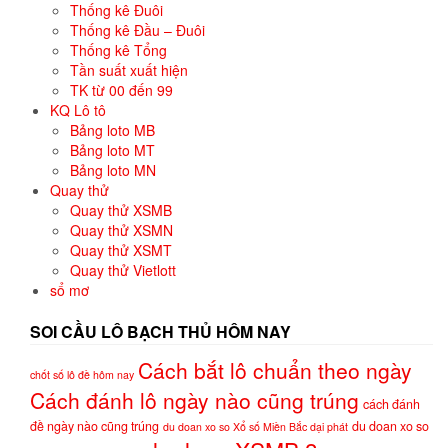
Thống kê Đuôi
Thống kê Đầu – Đuôi
Thống kê Tổng
Tần suất xuất hiện
TK từ 00 đến 99
KQ Lô tô
Bảng loto MB
Bảng loto MT
Bảng loto MN
Quay thử
Quay thử XSMB
Quay thử XSMN
Quay thử XSMT
Quay thử Vietlott
sổ mơ
SOI CẦU LÔ BẠCH THỦ HÔM NAY
Cách bắt lô chuẩn theo ngày
chốt số lô đề hôm nay
Cách đánh lô ngày nào cũng trúng
cách đánh
đề ngày nào cũng trúng
du doan xo so
du doan xo so Xổ số Miền Bắc dại phát