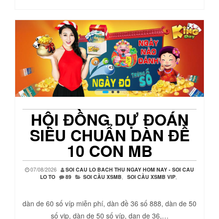
HỘI ĐỒNG DỰ ĐOÁN
SIÊU CHUẨN DÀN ĐỀ
10 CON MB
07/08/2026
SOI CAU LO BACH THU NGAY HOM NAY - SOI CAU
LO TO
89
SOI CẦU XSMB
,
SOI CẦU XSMB VIP
,
dàn de 60 số víp miễn phí, dàn đề 36 số 888, dàn de 50
số vip, dàn de 50 số víp, dan de 36,…