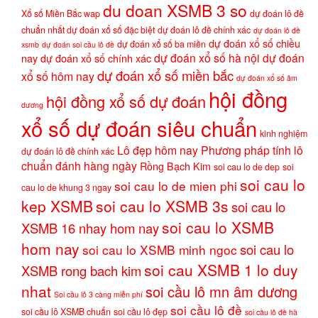
du doan XSMB 3 so
Xổ số Miền Bắc wap
dự đoán lô đề
chuẩn nhất dự đoán xổ số đặc biệt
dự đoán lô đề chính xác
dự đoán lô đề
dự đoán xổ số chiều
dự đoán xổ số ba miền
xsmb
dự đoán soi cầu lô đề
dự đoán xổ số hà nội
dự đoán
nay
dự đoán xổ số chính xác
dự đoán xổ số miền bắc
xổ số hôm nay
dự đoán xổ số âm
hội đồng
hội đồng xổ số dự đoán
dương
xổ số dự đoán siêu chuẩn
kinh nghiệm
Lô đẹp hôm nay
Phương pháp tính lô
dự đoán lô đề chính xác
chuẩn đánh hàng ngày
Rồng Bạch Kim
soi cau lo de dep
soi
soi cau lo
soi cau lo de mien phi
cau lo de khung 3 ngay
kep XSMB
soi cau lo XSMB 3s
soi cau lo
soi cau lo XSMB
XSMB 16 nhay hom nay
hom nay
soi cau lo
soi cau lo XSMB minh ngoc
soi cau XSMB 1 lo duy
XSMB rong bach kim
nhat
soi cầu lô mn âm dương
Soi cầu lô 3 càng miễn phí
soi cầu lô đề
soi cầu lô XSMB chuẩn
soi cầu lô đẹp
soi cầu lô đề hà