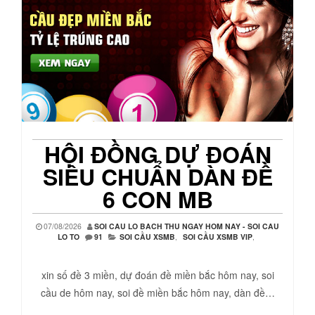
HỘI ĐỒNG DỰ ĐOÁN
SIÊU CHUẨN DÀN ĐỀ
6 CON MB
07/08/2026
SOI CAU LO BACH THU NGAY HOM NAY - SOI CAU
LO TO
91
SOI CẦU XSMB
,
SOI CẦU XSMB VIP
,
xin số đề 3 miền, dự đoán đề miền bắc hôm nay, soi
cầu de hôm nay, soi đề miền bắc hôm nay, dàn đề…