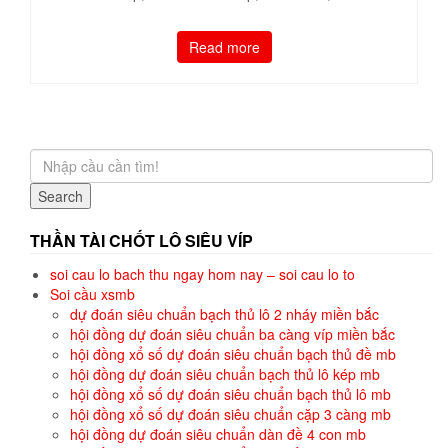
Read more
Search
THẦN TÀI CHỐT LÔ SIÊU VÍP
soi cau lo bach thu ngay hom nay – soi cau lo to
Soi cầu xsmb
dự đoán siêu chuẩn bạch thủ lô 2 nháy miền bắc
hội đồng dự đoán siêu chuẩn ba càng víp miền bắc
hội đồng xổ số dự đoán siêu chuẩn bạch thủ đề mb
hội đồng dự đoán siêu chuẩn bạch thủ lô kép mb
hội đồng xổ số dự đoán siêu chuẩn bạch thủ lô mb
hội đồng xổ số dự đoán siêu chuẩn cặp 3 càng mb
hội đồng dự đoán siêu chuẩn dàn đề 4 con mb