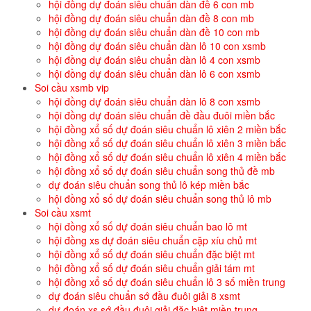
hội đồng dự đoán siêu chuẩn dàn đề 6 con mb
hội đồng dự đoán siêu chuẩn dàn đề 8 con mb
hội đồng dự đoán siêu chuẩn dàn đề 10 con mb
hội đồng dự đoán siêu chuẩn dàn lô 10 con xsmb
hội đồng dự đoán siêu chuẩn dàn lô 4 con xsmb
hội đồng dự đoán siêu chuẩn dàn lô 6 con xsmb
Soi cầu xsmb vip
hội đồng dự đoán siêu chuẩn dàn lô 8 con xsmb
hội đồng dự đoán siêu chuẩn đề đầu đuôi miền bắc
hội đồng xổ số dự đoán siêu chuẩn lô xiên 2 miền bắc
hội đồng xổ số dự đoán siêu chuẩn lô xiên 3 miền bắc
hội đồng xổ số dự đoán siêu chuẩn lô xiên 4 miền bắc
hội đồng xổ số dự đoán siêu chuẩn song thủ đề mb
dự đoán siêu chuẩn song thủ lô kép miền bắc
hội đồng xổ số dự đoán siêu chuẩn song thủ lô mb
Soi cầu xsmt
hội đồng xổ số dự đoán siêu chuẩn bao lô mt
hội đồng xs dự đoán siêu chuẩn cặp xíu chủ mt
hội đồng xổ số dự đoán siêu chuẩn đặc biệt mt
hội đồng xổ số dự đoán siêu chuẩn giải tám mt
hội đồng xổ số dự đoán siêu chuẩn lô 3 số miền trung
dự đoán siêu chuẩn sớ đầu đuôi giải 8 xsmt
dự đoán xs sớ đầu đuôi giải đặc biệt miền trung