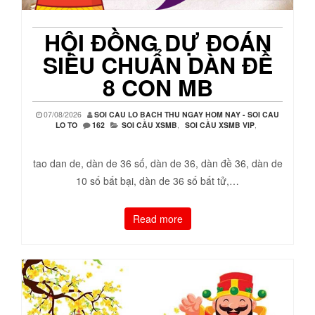
HỘI ĐỒNG DỰ ĐOÁN
SIÊU CHUẨN DÀN ĐỀ
8 CON MB
07/08/2026
SOI CAU LO BACH THU NGAY HOM NAY - SOI CAU
LO TO
162
SOI CẦU XSMB
,
SOI CẦU XSMB VIP
,
tao dan de, dàn de 36 số, dàn de 36, dàn đề 36, dàn de
10 số bất bại, dàn de 36 số bất tử,…
Read more