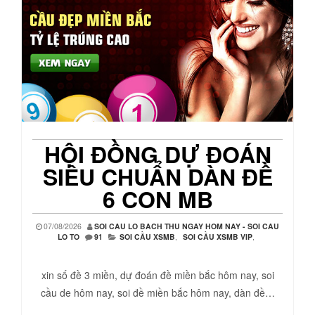
HỘI ĐỒNG DỰ ĐOÁN
SIÊU CHUẨN DÀN ĐỀ
6 CON MB
07/08/2026
SOI CAU LO BACH THU NGAY HOM NAY - SOI CAU
LO TO
91
SOI CẦU XSMB
,
SOI CẦU XSMB VIP
,
xin số đề 3 miền, dự đoán đề miền bắc hôm nay, soi
cầu de hôm nay, soi đề miền bắc hôm nay, dàn đề…