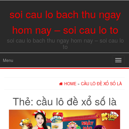
soi cau lo bach thu ngay
hom nay – soi cau lo to
soi cau lo bach thu ngay hom nay – soi cau lo
to
Menu
Toggl
navig
HOME
»
CẦU LÔ ĐỀ XỔ SỐ LÀ
Thẻ:
cầu lô đề xổ số là