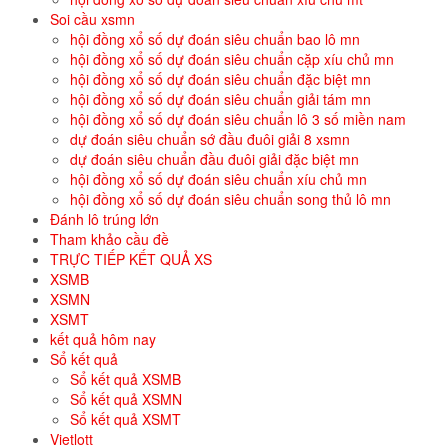
Soi cầu xsmn
hội đồng xổ số dự đoán siêu chuẩn bao lô mn
hội đồng xổ số dự đoán siêu chuẩn cặp xíu chủ mn
hội đồng xổ số dự đoán siêu chuẩn đặc biệt mn
hội đồng xổ số dự đoán siêu chuẩn giải tám mn
hội đồng xổ số dự đoán siêu chuẩn lô 3 số miền nam
dự đoán siêu chuẩn sớ đầu đuôi giải 8 xsmn
dự đoán siêu chuẩn đầu đuôi giải đặc biệt mn
hội đồng xổ số dự đoán siêu chuẩn xíu chủ mn
hội đồng xổ số dự đoán siêu chuẩn song thủ lô mn
Đánh lô trúng lớn
Tham khảo cầu đề
TRỰC TIẾP KẾT QUẢ XS
XSMB
XSMN
XSMT
kết quả hôm nay
Sổ kết quả
Sổ kết quả XSMB
Sổ kết quả XSMN
Sổ kết quả XSMT
Vietlott