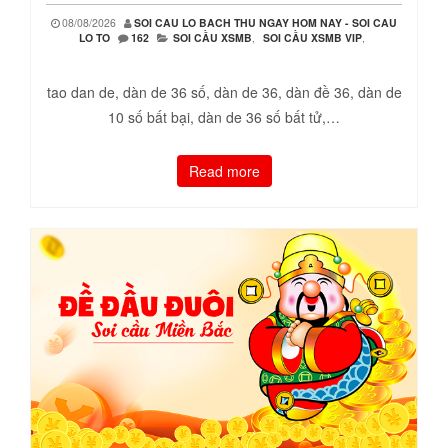
08/08/2026
SOI CAU LO BACH THU NGAY HOM NAY - SOI CAU
LO TO
162
SOI CẦU XSMB
,
SOI CẦU XSMB VIP
,
tao dan de, dàn de 36 số, dàn de 36, dàn đề 36, dàn de
10 số bất bại, dàn de 36 số bất tử,…
Read more