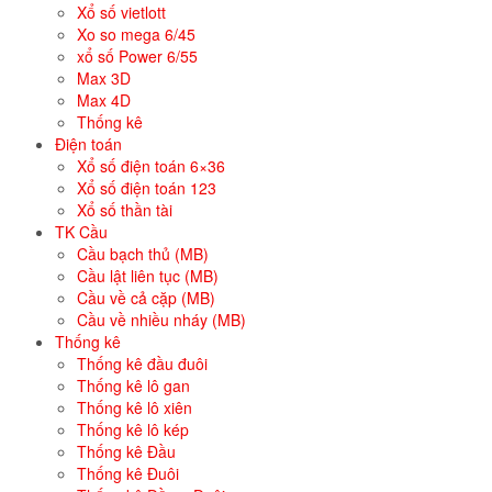
Xổ số vietlott
Xo so mega 6/45
xổ số Power 6/55
Max 3D
Max 4D
Thống kê
Điện toán
Xổ số điện toán 6×36
Xổ số điện toán 123
Xổ số thần tài
TK Cầu
Cầu bạch thủ (MB)
Cầu lật liên tục (MB)
Cầu về cả cặp (MB)
Cầu về nhiều nháy (MB)
Thống kê
Thống kê đầu đuôi
Thống kê lô gan
Thống kê lô xiên
Thống kê lô kép
Thống kê Đầu
Thống kê Đuôi