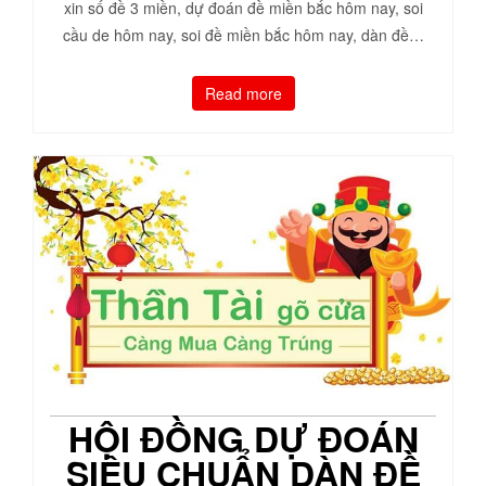
xin số đề 3 miền, dự đoán đề miền bắc hôm nay, soi
cầu de hôm nay, soi đề miền bắc hôm nay, dàn đề…
Read more
HỘI ĐỒNG DỰ ĐOÁN
SIÊU CHUẨN DÀN ĐỀ