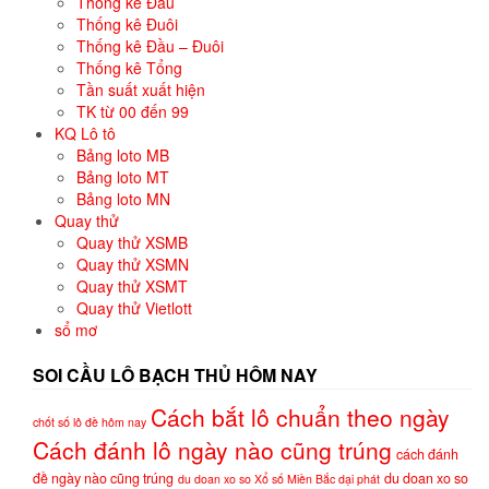
Thống kê Đầu
Thống kê Đuôi
Thống kê Đầu – Đuôi
Thống kê Tổng
Tần suất xuất hiện
TK từ 00 đến 99
KQ Lô tô
Bảng loto MB
Bảng loto MT
Bảng loto MN
Quay thử
Quay thử XSMB
Quay thử XSMN
Quay thử XSMT
Quay thử Vietlott
sổ mơ
SOI CẦU LÔ BẠCH THỦ HÔM NAY
Cách bắt lô chuẩn theo ngày
chốt số lô đề hôm nay
Cách đánh lô ngày nào cũng trúng
cách đánh
đề ngày nào cũng trúng
du doan xo so
du doan xo so Xổ số Miền Bắc dại phát