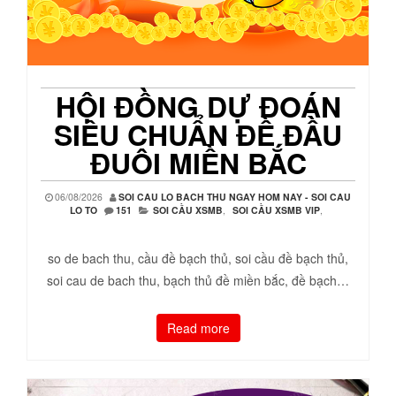
HỘI ĐỒNG DỰ ĐOÁN
SIÊU CHUẨN ĐỀ ĐẦU
ĐUÔI MIỀN BẮC
06/08/2026
SOI CAU LO BACH THU NGAY HOM NAY - SOI CAU
LO TO
151
SOI CẦU XSMB
,
SOI CẦU XSMB VIP
,
so de bach thu, cầu đề bạch thủ, soi cầu đề bạch thủ,
soi cau de bach thu, bạch thủ đề miền bắc, đề bạch…
Read more