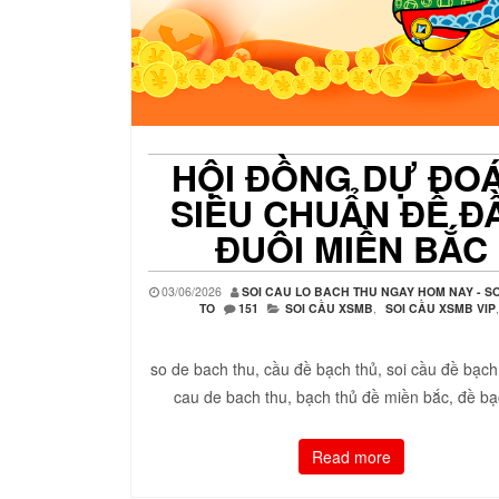
HỘI ĐỒNG DỰ ĐO
SIÊU CHUẨN ĐỀ Đ
ĐUÔI MIỀN BẮC
03/06/2026
SOI CAU LO BACH THU NGAY HOM NAY - SO
TO
151
SOI CẦU XSMB
,
SOI CẦU XSMB VIP
,
so de bach thu, cầu đề bạch thủ, soi cầu đề bạch 
cau de bach thu, bạch thủ đề miền bắc, đề 
Read more