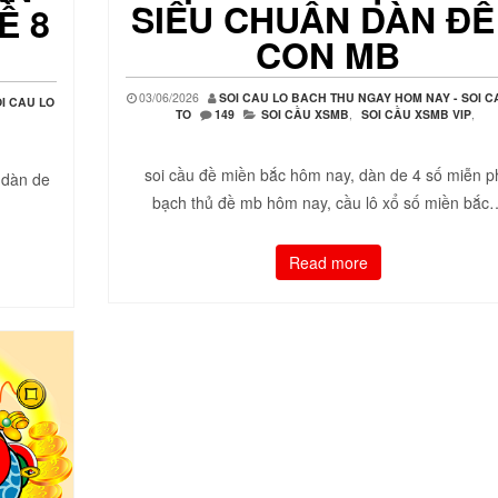
SIÊU CHUẨN DÀN ĐỀ
Ề 8
CON MB
03/06/2026
SOI CAU LO BACH THU NGAY HOM NAY - SOI C
I CAU LO
TO
149
SOI CẦU XSMB
,
SOI CẦU XSMB VIP
,
soi cầu đề miền bắc hôm nay, dàn de 4 số miễn ph
 dàn de
bạch thủ đề mb hôm nay, cầu lô xổ số miền bắc
Read more