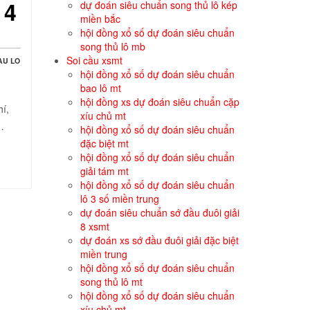
 4
dự đoán siêu chuẩn song thủ lô kép
miền bắc
hội đồng xổ số dự đoán siêu chuẩn
song thủ lô mb
Soi cầu xsmt
AU LO
hội đồng xổ số dự đoán siêu chuẩn
bao lô mt
hội đồng xs dự đoán siêu chuẩn cặp
í,
xíu chủ mt
…
hội đồng xổ số dự đoán siêu chuẩn
đặc biệt mt
hội đồng xổ số dự đoán siêu chuẩn
giải tám mt
hội đồng xổ số dự đoán siêu chuẩn
lô 3 số miền trung
dự đoán siêu chuẩn sớ đầu đuôi giải
8 xsmt
dự đoán xs sớ đầu đuôi giải đặc biệt
miền trung
hội đồng xổ số dự đoán siêu chuẩn
song thủ lô mt
hội đồng xổ số dự đoán siêu chuẩn
xíu chủ mt