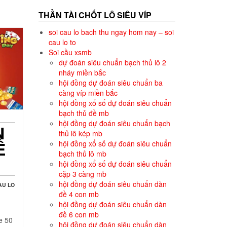
THẦN TÀI CHỐT LÔ SIÊU VÍP
soi cau lo bach thu ngay hom nay – soi
cau lo to
Soi cầu xsmb
dự đoán siêu chuẩn bạch thủ lô 2
nháy miền bắc
hội đồng dự đoán siêu chuẩn ba
càng víp miền bắc
hội đồng xổ số dự đoán siêu chuẩn
bạch thủ đề mb
hội đồng dự đoán siêu chuẩn bạch
N
thủ lô kép mb
Ề
hội đồng xổ số dự đoán siêu chuẩn
bạch thủ lô mb
hội đồng xổ số dự đoán siêu chuẩn
cặp 3 càng mb
hội đồng dự đoán siêu chuẩn dàn
AU LO
đề 4 con mb
hội đồng dự đoán siêu chuẩn dàn
đề 6 con mb
e 50
hội đồng dự đoán siêu chuẩn dàn