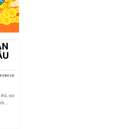
ÁN
ẦU
I CAU LO
thủ, soi
bạch…