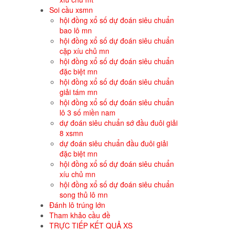
Soi cầu xsmn
hội đồng xổ số dự đoán siêu chuẩn
bao lô mn
hội đồng xổ số dự đoán siêu chuẩn
cặp xíu chủ mn
hội đồng xổ số dự đoán siêu chuẩn
đặc biệt mn
hội đồng xổ số dự đoán siêu chuẩn
giải tám mn
hội đồng xổ số dự đoán siêu chuẩn
lô 3 số miền nam
dự đoán siêu chuẩn sớ đầu đuôi giải
8 xsmn
dự đoán siêu chuẩn đầu đuôi giải
đặc biệt mn
hội đồng xổ số dự đoán siêu chuẩn
xíu chủ mn
hội đồng xổ số dự đoán siêu chuẩn
song thủ lô mn
Đánh lô trúng lớn
Tham khảo cầu đề
TRỰC TIẾP KẾT QUẢ XS