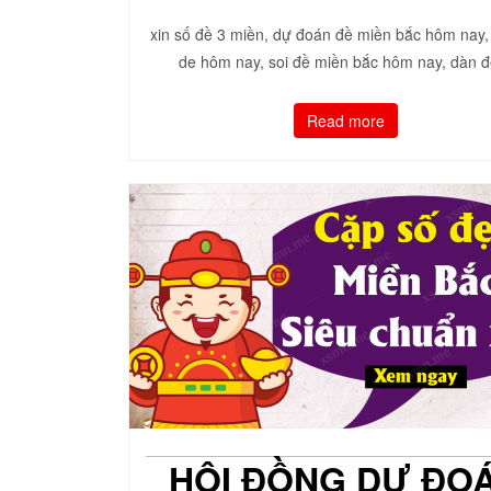
xin số đề 3 miền, dự đoán đề miền bắc hôm nay,
de hôm nay, soi đề miền bắc hôm nay, dàn 
Read more
HỘI ĐỒNG DỰ ĐO