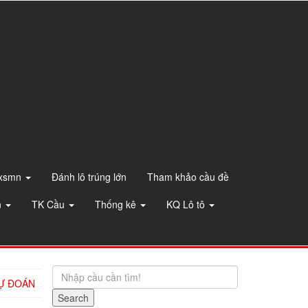
 xsmn
Đánh lô trúng lớn
Tham khảo cầu đề
n
TK Cầu
Thống kê
KQ Lô tô
DỰ ĐOÁN
Search