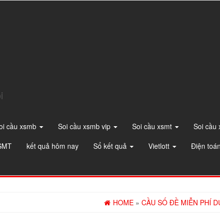
i
oi cầu xsmb
Soi cầu xsmb vip
Soi cầu xsmt
Soi cầu
SMT
kết quả hôm nay
Sổ kết quả
Vietlott
Điện toá
HOME
»
CẦU SỐ ĐỀ MIỄN PHÍ 