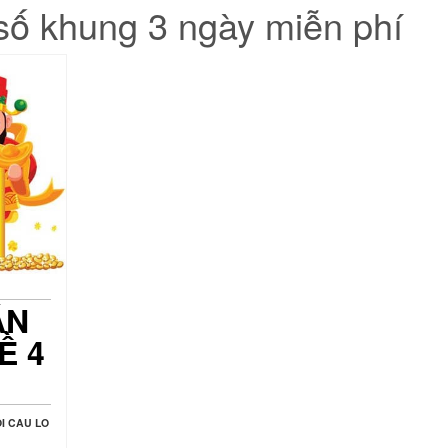
số khung 3 ngày miễn phí
ÁN
Ề 4
I CAU LO