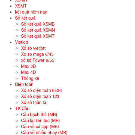
XSMT
kết quả hôm nay
Sổ kết quả
Sổ kết quả XSMB
Sổ kết quả XSMN
Sổ kết quả XSMT
Vietlott
Xổ số vietlott
Xo so mega 6/45
xổ số Power 6/55
Max 3D
Max 4D
Thống kê
Điện toán
Xổ số điện toán 6×36
Xổ số điện toán 123
Xổ số thần tài
TK Cầu
Cầu bạch thủ (MB)
Cầu lật liên tục (MB)
Cầu về cả cặp (MB)
Cầu về nhiều nháy (MB)