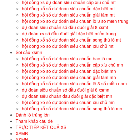
hội đồng xs dự đoán siêu chuẩn cặp xíu chủ mt
hội đồng xổ số dự đoán siêu chuẩn đặc biệt mt
hội đồng xổ số dự đoán siêu chuẩn giải tám mt
hội đồng xổ số dự đoán siêu chuẩn lô 3 số miền trung
dự đoán siêu chuẩn sớ đầu đuôi giải 8 xsmt
dự đoán xs sớ đầu đuôi giải đặc biệt miền trung
hội đồng xổ số dự đoán siêu chuẩn song thủ lô mt
hội đồng xổ số dự đoán siêu chuẩn xíu chủ mt
Soi cầu xsmn
hội đồng xổ số dự đoán siêu chuẩn bao lô mn
hội đồng xổ số dự đoán siêu chuẩn cặp xíu chủ mn
hội đồng xổ số dự đoán siêu chuẩn đặc biệt mn
hội đồng xổ số dự đoán siêu chuẩn giải tám mn
hội đồng xổ số dự đoán siêu chuẩn lô 3 số miền nam
dự đoán siêu chuẩn sớ đầu đuôi giải 8 xsmn
dự đoán siêu chuẩn đầu đuôi giải đặc biệt mn
hội đồng xổ số dự đoán siêu chuẩn xíu chủ mn
hội đồng xổ số dự đoán siêu chuẩn song thủ lô mn
Đánh lô trúng lớn
Tham khảo cầu đề
TRỰC TIẾP KẾT QUẢ XS
XSMB
XSMN