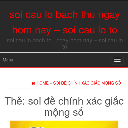
soi cau lo bach thu ngay
hom nay – soi cau lo to
soi cau lo bach thu ngay hom nay – soi cau lo
to
Menu
Toggl
navig
HOME
»
SOI ĐỀ CHÍNH XÁC GIẤC MỘNG SỐ
Thẻ:
soi đề chính xác giấc
mộng số