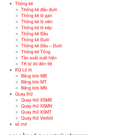
Thống kê
Thống kê đầu đuôi
Thống kê lô gan
Thống kê lô xiên
Thống kê lô kép
Thống kê Đầu
Thống kê Đuôi
Thống kê Đầu – Đuôi
Thống kê Tổng
Tần suất xuất hiện
TK từ 00 đến 99
KQ Lô tô
Bảng loto MB
Bảng loto MT
Bảng loto MN
Quay thử
Quay thử XSMB
Quay thử XSMN
Quay thử XSMT
Quay thử Vietlott
sổ mơ