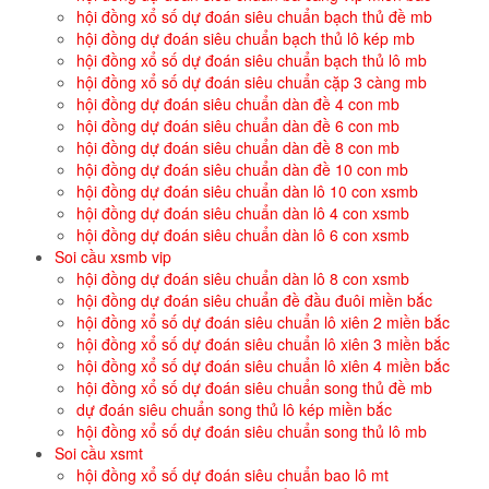
hội đồng xổ số dự đoán siêu chuẩn bạch thủ đề mb
hội đồng dự đoán siêu chuẩn bạch thủ lô kép mb
hội đồng xổ số dự đoán siêu chuẩn bạch thủ lô mb
hội đồng xổ số dự đoán siêu chuẩn cặp 3 càng mb
hội đồng dự đoán siêu chuẩn dàn đề 4 con mb
hội đồng dự đoán siêu chuẩn dàn đề 6 con mb
hội đồng dự đoán siêu chuẩn dàn đề 8 con mb
hội đồng dự đoán siêu chuẩn dàn đề 10 con mb
hội đồng dự đoán siêu chuẩn dàn lô 10 con xsmb
hội đồng dự đoán siêu chuẩn dàn lô 4 con xsmb
hội đồng dự đoán siêu chuẩn dàn lô 6 con xsmb
Soi cầu xsmb vip
hội đồng dự đoán siêu chuẩn dàn lô 8 con xsmb
hội đồng dự đoán siêu chuẩn đề đầu đuôi miền bắc
hội đồng xổ số dự đoán siêu chuẩn lô xiên 2 miền bắc
hội đồng xổ số dự đoán siêu chuẩn lô xiên 3 miền bắc
hội đồng xổ số dự đoán siêu chuẩn lô xiên 4 miền bắc
hội đồng xổ số dự đoán siêu chuẩn song thủ đề mb
dự đoán siêu chuẩn song thủ lô kép miền bắc
hội đồng xổ số dự đoán siêu chuẩn song thủ lô mb
Soi cầu xsmt
hội đồng xổ số dự đoán siêu chuẩn bao lô mt