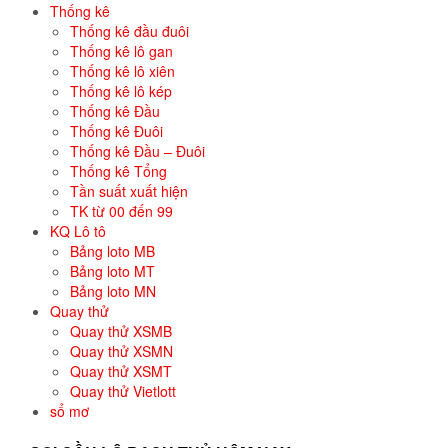
Thống kê
Thống kê đầu đuôi
Thống kê lô gan
Thống kê lô xiên
Thống kê lô kép
Thống kê Đầu
Thống kê Đuôi
Thống kê Đầu – Đuôi
Thống kê Tổng
Tần suất xuất hiện
TK từ 00 đến 99
KQ Lô tô
Bảng loto MB
Bảng loto MT
Bảng loto MN
Quay thử
Quay thử XSMB
Quay thử XSMN
Quay thử XSMT
Quay thử Vietlott
sổ mơ