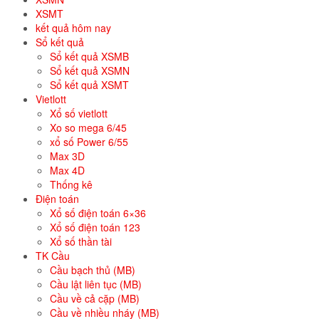
XSMT
kết quả hôm nay
Sổ kết quả
Sổ kết quả XSMB
Sổ kết quả XSMN
Sổ kết quả XSMT
Vietlott
Xổ số vietlott
Xo so mega 6/45
xổ số Power 6/55
Max 3D
Max 4D
Thống kê
Điện toán
Xổ số điện toán 6×36
Xổ số điện toán 123
Xổ số thần tài
TK Cầu
Cầu bạch thủ (MB)
Cầu lật liên tục (MB)
Cầu về cả cặp (MB)
Cầu về nhiều nháy (MB)