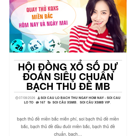
HỘI ĐỒNG XỔ SỐ DỰ
ĐOÁN SIÊU CHUẨN
BẠCH THỦ ĐỀ MB
07/08/2026
SOI CAU LO BACH THU NGAY HOM NAY - SOI CAU
LO TO
167
SOI CẦU XSMB
,
SOI CẦU XSMB VIP
,
bạch thủ đề miền bắc miễn phí, soi bạch thủ đề miền
bắc, bạch thủ đề đầu đuôi miền bắc, bạch thủ đề
chuẩn, bach…