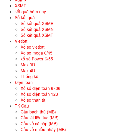
XSMT
kết quả hôm nay
Sổ kết quả
Sổ kết quả XSMB
Sổ kết quả XSMN
Sổ kết quả XSMT
Vietlott
Xổ số vietlott
Xo so mega 6/45
xổ số Power 6/55
Max 3D
Max 4D
Thống kê
Điện toán
Xổ số điện toán 6×36
Xổ số điện toán 123
Xổ số thần tài
TK Cầu
Cầu bạch thủ (MB)
Cầu lật liên tục (MB)
Cầu về cả cặp (MB)
Cầu về nhiều nháy (MB)