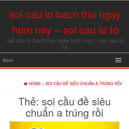
soi cau lo bach thu ngay
hom nay – soi cau lo to
soi cau lo bach thu ngay hom nay – soi cau lo
to
Menu
Toggl
navig
HOME
»
SOI CẦU ĐỀ SIÊU CHUẨN A TRÚNG RỒI
Thẻ:
soi cầu đề siêu
chuẩn a trúng rồi