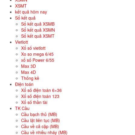
XSMT
kết quả hôm nay
Sổ kết quả
Sổ kết quả XSMB
Sổ kết quả XSMN
Sổ kết quả XSMT
Vietlott
Xổ số vietlott
Xo so mega 6/45
xổ số Power 6/55
Max 3D
Max 4D
Thống kê
Điện toán
Xổ số điện toán 6×36
Xổ số điện toán 123
Xổ số thần tài
TK Cầu
Cầu bạch thủ (MB)
Cầu lật liên tục (MB)
Cầu về cả cặp (MB)
Cầu về nhiều nháy (MB)