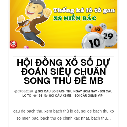
HỘI ĐỒNG XỔ SỐ DỰ
ĐOÁN SIÊU CHUẨN
SONG THỦ ĐỀ MB
09/08/2026
SOI CAU LO BACH THU NGAY HOM NAY - SOI CAU
LO TO
191
SOI CẦU XSMB
,
SOI CẦU XSMB VIP
,
cau de bach thu, xem bạch thủ lô đề, soi de bach thu xo
so mien bac, bach thu de chinh xac nhat, bach thu…