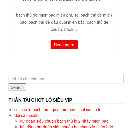
bạch thủ đề miền bắc miễn phí, soi bạch thủ đề miền
bắc, bạch thủ đề đầu đuôi miền bắc, bạch thủ đề
chuẩn, bach…
Read more
Search
THẦN TÀI CHỐT LÔ SIÊU VÍP
soi cau lo bach thu ngay hom nay – soi cau lo to
Soi cầu xsmb
dự đoán siêu chuẩn bạch thủ lô 2 nháy miền bắc
hội đồng dự đoán siêu chuẩn ba càng víp miền bắc