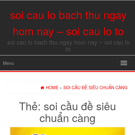
soi cau lo bach thu ngay
hom nay – soi cau lo to
soi cau lo bach thu ngay hom nay – soi cau lo
to
Menu
Toggl
navig
HOME
»
SOI CẦU ĐỀ SIÊU CHUẨN CÀNG
Thẻ:
soi cầu đề siêu
chuẩn càng