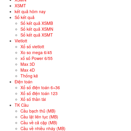
XSMT
kết quả hôm nay
Sổ kết quả
Sổ kết quả XSMB
Sổ kết quả XSMN
Sổ kết quả XSMT
Vietlott
Xổ số vietlott
Xo so mega 6/45
xổ số Power 6/55
Max 3D
Max 4D
Thống kê
Điện toán
Xổ số điện toán 6×36
Xổ số điện toán 123
Xổ số thần tài
TK Cầu
Cầu bạch thủ (MB)
Cầu lật liên tục (MB)
Cầu về cả cặp (MB)
Cầu về nhiều nháy (MB)