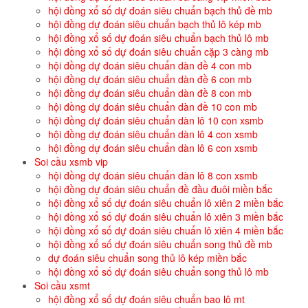
hội đồng xổ số dự đoán siêu chuẩn bạch thủ đề mb
hội đồng dự đoán siêu chuẩn bạch thủ lô kép mb
hội đồng xổ số dự đoán siêu chuẩn bạch thủ lô mb
hội đồng xổ số dự đoán siêu chuẩn cặp 3 càng mb
hội đồng dự đoán siêu chuẩn dàn đề 4 con mb
hội đồng dự đoán siêu chuẩn dàn đề 6 con mb
hội đồng dự đoán siêu chuẩn dàn đề 8 con mb
hội đồng dự đoán siêu chuẩn dàn đề 10 con mb
hội đồng dự đoán siêu chuẩn dàn lô 10 con xsmb
hội đồng dự đoán siêu chuẩn dàn lô 4 con xsmb
hội đồng dự đoán siêu chuẩn dàn lô 6 con xsmb
Soi cầu xsmb vip
hội đồng dự đoán siêu chuẩn dàn lô 8 con xsmb
hội đồng dự đoán siêu chuẩn đề đầu đuôi miền bắc
hội đồng xổ số dự đoán siêu chuẩn lô xiên 2 miền bắc
hội đồng xổ số dự đoán siêu chuẩn lô xiên 3 miền bắc
hội đồng xổ số dự đoán siêu chuẩn lô xiên 4 miền bắc
hội đồng xổ số dự đoán siêu chuẩn song thủ đề mb
dự đoán siêu chuẩn song thủ lô kép miền bắc
hội đồng xổ số dự đoán siêu chuẩn song thủ lô mb
Soi cầu xsmt
hội đồng xổ số dự đoán siêu chuẩn bao lô mt