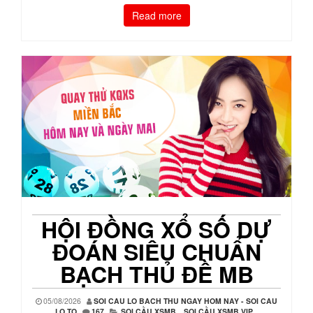
Read more
HỘI ĐỒNG XỔ SỐ DỰ
ĐOÁN SIÊU CHUẨN
BẠCH THỦ ĐỀ MB
05/08/2026
SOI CAU LO BACH THU NGAY HOM NAY - SOI CAU
LO TO
167
SOI CẦU XSMB
,
SOI CẦU XSMB VIP
,