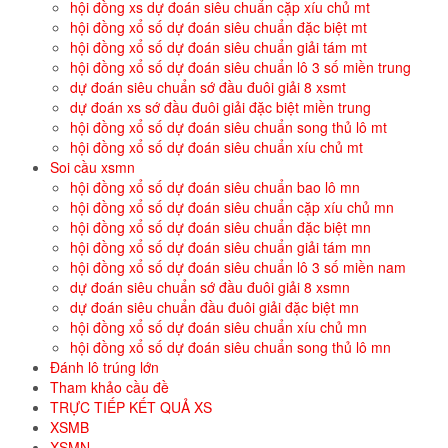
hội đồng xs dự đoán siêu chuẩn cặp xíu chủ mt
hội đồng xổ số dự đoán siêu chuẩn đặc biệt mt
hội đồng xổ số dự đoán siêu chuẩn giải tám mt
hội đồng xổ số dự đoán siêu chuẩn lô 3 số miền trung
dự đoán siêu chuẩn sớ đầu đuôi giải 8 xsmt
dự đoán xs sớ đầu đuôi giải đặc biệt miền trung
hội đồng xổ số dự đoán siêu chuẩn song thủ lô mt
hội đồng xổ số dự đoán siêu chuẩn xíu chủ mt
Soi cầu xsmn
hội đồng xổ số dự đoán siêu chuẩn bao lô mn
hội đồng xổ số dự đoán siêu chuẩn cặp xíu chủ mn
hội đồng xổ số dự đoán siêu chuẩn đặc biệt mn
hội đồng xổ số dự đoán siêu chuẩn giải tám mn
hội đồng xổ số dự đoán siêu chuẩn lô 3 số miền nam
dự đoán siêu chuẩn sớ đầu đuôi giải 8 xsmn
dự đoán siêu chuẩn đầu đuôi giải đặc biệt mn
hội đồng xổ số dự đoán siêu chuẩn xíu chủ mn
hội đồng xổ số dự đoán siêu chuẩn song thủ lô mn
Đánh lô trúng lớn
Tham khảo cầu đề
TRỰC TIẾP KẾT QUẢ XS
XSMB
XSMN