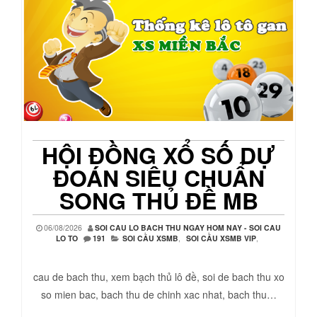
HỘI ĐỒNG XỔ SỐ DỰ
ĐOÁN SIÊU CHUẨN
SONG THỦ ĐỀ MB
06/08/2026
SOI CAU LO BACH THU NGAY HOM NAY - SOI CAU
LO TO
191
SOI CẦU XSMB
,
SOI CẦU XSMB VIP
,
cau de bach thu, xem bạch thủ lô đề, soi de bach thu xo
so mien bac, bach thu de chinh xac nhat, bach thu…