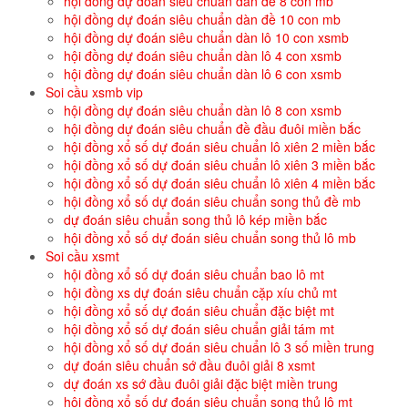
hội đồng dự đoán siêu chuẩn dàn đề 8 con mb
hội đồng dự đoán siêu chuẩn dàn đề 10 con mb
hội đồng dự đoán siêu chuẩn dàn lô 10 con xsmb
hội đồng dự đoán siêu chuẩn dàn lô 4 con xsmb
hội đồng dự đoán siêu chuẩn dàn lô 6 con xsmb
Soi cầu xsmb vip
hội đồng dự đoán siêu chuẩn dàn lô 8 con xsmb
hội đồng dự đoán siêu chuẩn đề đầu đuôi miền bắc
hội đồng xổ số dự đoán siêu chuẩn lô xiên 2 miền bắc
hội đồng xổ số dự đoán siêu chuẩn lô xiên 3 miền bắc
hội đồng xổ số dự đoán siêu chuẩn lô xiên 4 miền bắc
hội đồng xổ số dự đoán siêu chuẩn song thủ đề mb
dự đoán siêu chuẩn song thủ lô kép miền bắc
hội đồng xổ số dự đoán siêu chuẩn song thủ lô mb
Soi cầu xsmt
hội đồng xổ số dự đoán siêu chuẩn bao lô mt
hội đồng xs dự đoán siêu chuẩn cặp xíu chủ mt
hội đồng xổ số dự đoán siêu chuẩn đặc biệt mt
hội đồng xổ số dự đoán siêu chuẩn giải tám mt
hội đồng xổ số dự đoán siêu chuẩn lô 3 số miền trung
dự đoán siêu chuẩn sớ đầu đuôi giải 8 xsmt
dự đoán xs sớ đầu đuôi giải đặc biệt miền trung
hội đồng xổ số dự đoán siêu chuẩn song thủ lô mt