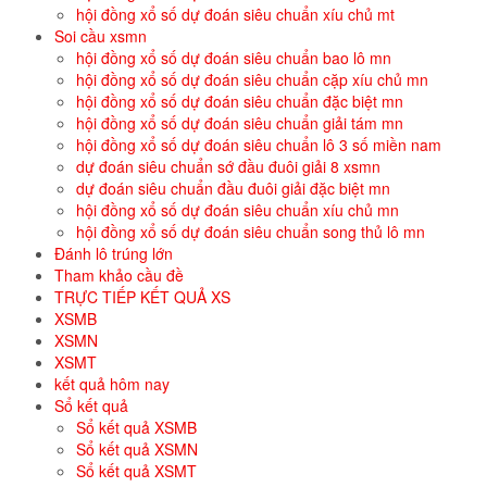
hội đồng xổ số dự đoán siêu chuẩn xíu chủ mt
Soi cầu xsmn
hội đồng xổ số dự đoán siêu chuẩn bao lô mn
hội đồng xổ số dự đoán siêu chuẩn cặp xíu chủ mn
hội đồng xổ số dự đoán siêu chuẩn đặc biệt mn
hội đồng xổ số dự đoán siêu chuẩn giải tám mn
hội đồng xổ số dự đoán siêu chuẩn lô 3 số miền nam
dự đoán siêu chuẩn sớ đầu đuôi giải 8 xsmn
dự đoán siêu chuẩn đầu đuôi giải đặc biệt mn
hội đồng xổ số dự đoán siêu chuẩn xíu chủ mn
hội đồng xổ số dự đoán siêu chuẩn song thủ lô mn
Đánh lô trúng lớn
Tham khảo cầu đề
TRỰC TIẾP KẾT QUẢ XS
XSMB
XSMN
XSMT
kết quả hôm nay
Sổ kết quả
Sổ kết quả XSMB
Sổ kết quả XSMN
Sổ kết quả XSMT