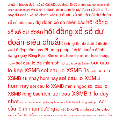
chuẩn nhất dự đoán xổ số đặc biệt
dự đoán lô đề chính xác
dự đoán lô đề
dự đoán xổ số chiều
dự đoán xổ số ba miền
xsmb
dự đoán soi cầu lô đề
dự đoán xổ số hà nội
dự đoán
nay
dự đoán xổ số chính xác
hội đồng
dự đoán xổ số miền bắc
xổ số hôm nay
hội đồng xổ số dự
xổ số dự đoán
đoán siêu chuẩn
kinh nghiệm dự đoán lô đề chính
Lô đẹp hôm nay
Phương pháp tính lô chuẩn đánh
xác
hàng ngày
Rồng Bạch Kim
soi cau lo de dep
soi cau lo de khung 3
soi cau
soi cau lo de mien phi
ngay
soi cau lo de vip 3 mien
lo kep XSMB
soi cau lo XSMB 3s
soi cau lo
soi cau lo XSMB
XSMB 16 nhay hom nay
hom nay
soi cau lo
soi cau lo XSMB minh ngoc
soi cau XSMB 1 lo duy
XSMB rong bach kim
nhat
soi
soi cau xsmb mien phi ngay hom nay
Soi cầu lô 3 càng miễn phí
cầu lô mn âm dương
soi cầu lô XSMB chuẩn
soi cầu lô đẹp
soi cầu lô đề
soi cầu
soi cầu lô đề hà nội
soi cầu lô đề đẹp nhất hôm nay