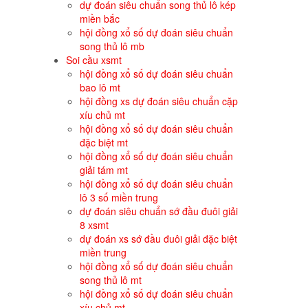
dự đoán siêu chuẩn song thủ lô kép
miền bắc
hội đồng xổ số dự đoán siêu chuẩn
song thủ lô mb
Soi cầu xsmt
hội đồng xổ số dự đoán siêu chuẩn
bao lô mt
hội đồng xs dự đoán siêu chuẩn cặp
xíu chủ mt
hội đồng xổ số dự đoán siêu chuẩn
đặc biệt mt
hội đồng xổ số dự đoán siêu chuẩn
giải tám mt
hội đồng xổ số dự đoán siêu chuẩn
lô 3 số miền trung
dự đoán siêu chuẩn sớ đầu đuôi giải
8 xsmt
dự đoán xs sớ đầu đuôi giải đặc biệt
miền trung
hội đồng xổ số dự đoán siêu chuẩn
song thủ lô mt
hội đồng xổ số dự đoán siêu chuẩn
xíu chủ mt