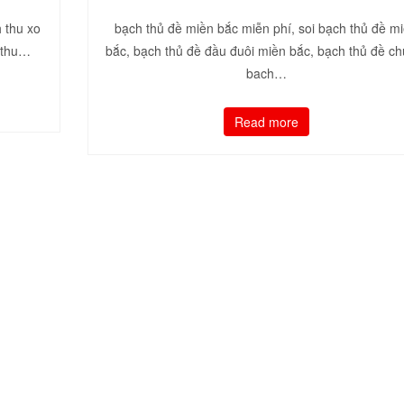
h thu xo
bạch thủ đề miền bắc miễn phí, soi bạch thủ đề m
h thu…
bắc, bạch thủ đề đầu đuôi miền bắc, bạch thủ đề ch
bach…
Read more