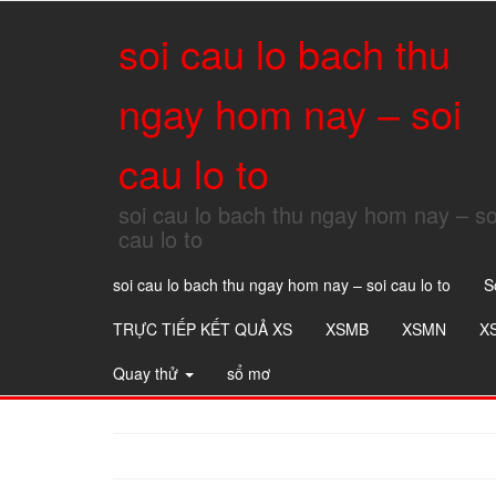
soi cau lo bach thu
ngay hom nay – soi
cau lo to
soi cau lo bach thu ngay hom nay – so
cau lo to
soi cau lo bach thu ngay hom nay – soi cau lo to
S
TRỰC TIẾP KẾT QUẢ XS
XSMB
XSMN
X
Quay thử
sổ mơ