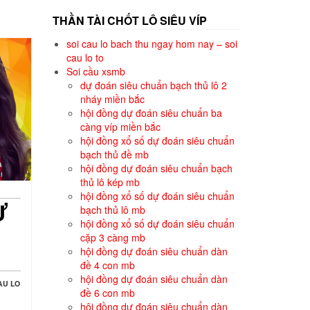
THẦN TÀI CHỐT LÔ SIÊU VÍP
soi cau lo bach thu ngay hom nay – soi
cau lo to
Soi cầu xsmb
dự đoán siêu chuẩn bạch thủ lô 2
nháy miền bắc
hội đồng dự đoán siêu chuẩn ba
càng víp miền bắc
hội đồng xổ số dự đoán siêu chuẩn
bạch thủ đề mb
hội đồng dự đoán siêu chuẩn bạch
thủ lô kép mb
hội đồng xổ số dự đoán siêu chuẩn
Ự
bạch thủ lô mb
hội đồng xổ số dự đoán siêu chuẩn
cặp 3 càng mb
hội đồng dự đoán siêu chuẩn dàn
đề 4 con mb
hội đồng dự đoán siêu chuẩn dàn
AU LO
đề 6 con mb
hội đồng dự đoán siêu chuẩn dàn