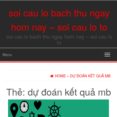
soi cau lo bach thu ngay
hom nay – soi cau lo to
soi cau lo bach thu ngay hom nay – soi cau lo
to
Menu
Toggl
navig
HOME
»
DỰ ĐOÁN KẾT QUẢ MB
Thẻ:
dự đoán kết quả mb