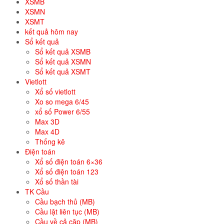
XSMB
XSMN
XSMT
kết quả hôm nay
Sổ kết quả
Sổ kết quả XSMB
Sổ kết quả XSMN
Sổ kết quả XSMT
Vietlott
Xổ số vietlott
Xo so mega 6/45
xổ số Power 6/55
Max 3D
Max 4D
Thống kê
Điện toán
Xổ số điện toán 6×36
Xổ số điện toán 123
Xổ số thần tài
TK Cầu
Cầu bạch thủ (MB)
Cầu lật liên tục (MB)
Cầu về cả cặp (MB)