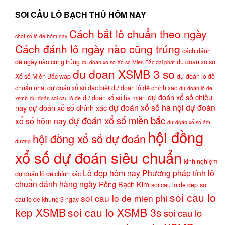
SOI CẦU LÔ BẠCH THỦ HÔM NAY
Cách bắt lô chuẩn theo ngày
chốt số lô đề hôm nay
Cách đánh lô ngày nào cũng trúng
cách đánh
đề ngày nào cũng trúng
du doan xo so
du doan xo so Xổ số Miền Bắc dại phát
du doan XSMB 3 so
Xổ số Miền Bắc wap
dự đoán lô đề
chuẩn nhất dự đoán xổ số đặc biệt
dự đoán lô đề chính xác
dự đoán lô đề
dự đoán xổ số chiều
dự đoán xổ số ba miền
xsmb
dự đoán soi cầu lô đề
dự đoán xổ số hà nội
dự đoán
nay
dự đoán xổ số chính xác
dự đoán xổ số miền bắc
xổ số hôm nay
dự đoán xổ số âm
hội đồng
hội đồng xổ số dự đoán
dương
xổ số dự đoán siêu chuẩn
kinh nghiệm
Lô đẹp hôm nay
Phương pháp tính lô
dự đoán lô đề chính xác
chuẩn đánh hàng ngày
Rồng Bạch Kim
soi cau lo de dep
soi
soi cau lo
soi cau lo de mien phi
cau lo de khung 3 ngay
kep XSMB
soi cau lo XSMB 3s
soi cau lo