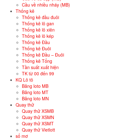
Cầu về nhiều nháy (MB)
Thống kê
Thống kê đầu đuôi
Thống kê lô gan
Thống kê lô xiên
Thống kê lô kép
Thống kê Đầu
Thống kê Đuôi
Thống kê Đầu – Đuôi
Thống kê Tổng
Tần suất xuất hiện
TK từ 00 đến 99
KQ Lô tô
Bảng loto MB
Bảng loto MT
Bảng loto MN
Quay thử
Quay thử XSMB
Quay thử XSMN
Quay thử XSMT
Quay thử Vietlott
sổ mơ