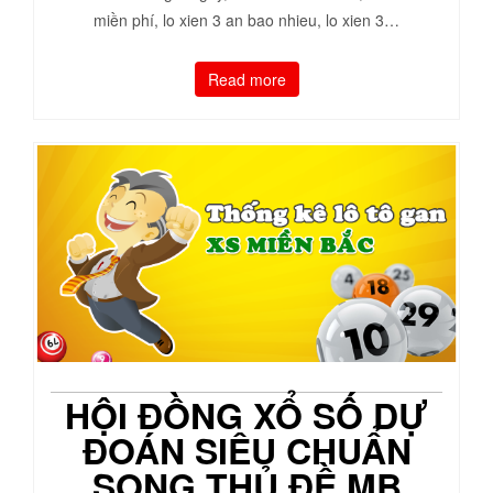
miền phí, lo xien 3 an bao nhieu, lo xien 3…
Read more
HỘI ĐỒNG XỔ SỐ DỰ
ĐOÁN SIÊU CHUẨN
SONG THỦ ĐỀ MB