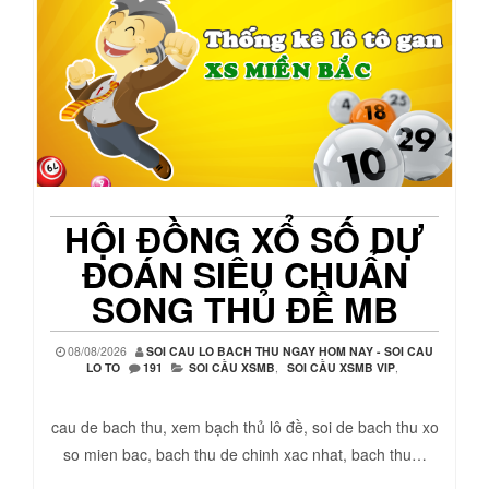
HỘI ĐỒNG XỔ SỐ DỰ
ĐOÁN SIÊU CHUẨN
SONG THỦ ĐỀ MB
08/08/2026
SOI CAU LO BACH THU NGAY HOM NAY - SOI CAU
LO TO
191
SOI CẦU XSMB
,
SOI CẦU XSMB VIP
,
cau de bach thu, xem bạch thủ lô đề, soi de bach thu xo
so mien bac, bach thu de chinh xac nhat, bach thu…