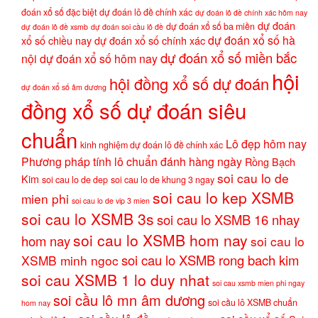
đoán xổ số đặc biệt
dự đoán lô đề chính xác
dự đoán lô đề chính xác hôm nay
dự đoán
dự đoán xổ số ba miền
dự đoán lô đề xsmb
dự đoán soi cầu lô đề
dự đoán xổ số hà
xổ số chiều nay
dự đoán xổ số chính xác
dự đoán xổ số miền bắc
nội
dự đoán xổ số hôm nay
hội
hội đồng xổ số dự đoán
dự đoán xổ số âm dương
đồng xổ số dự đoán siêu
chuẩn
Lô đẹp hôm nay
kinh nghiệm dự đoán lô đề chính xác
Phương pháp tính lô chuẩn đánh hàng ngày
Rồng Bạch
soi cau lo de
Kim
soi cau lo de dep
soi cau lo de khung 3 ngay
soi cau lo kep XSMB
mien phi
soi cau lo de vip 3 mien
soi cau lo XSMB 3s
soi cau lo XSMB 16 nhay
soi cau lo XSMB hom nay
hom nay
soi cau lo
soi cau lo XSMB rong bach kim
XSMB minh ngoc
soi cau XSMB 1 lo duy nhat
soi cau xsmb mien phi ngay
soi cầu lô mn âm dương
soi cầu lô XSMB chuẩn
hom nay