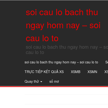
soi cau lo bach thu
ngay hom nay – soi
cau lo to
soi cau lo bach thu ngay hom nay – so
cau lo to
soi cau lo bach thu ngay hom nay – soi cau lo to
S
TRỰC TIẾP KẾT QUẢ XS
XSMB
XSMN
X
Quay thử
sổ mơ