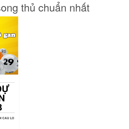
song thủ chuẩn nhất
DỰ
N
B
I CAU LO