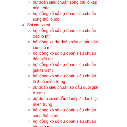
dự đoán siêu chuẩn song thủ lô kép
miền bắc
hội đồng xổ số dự đoán siêu chuẩn
song thủ lô mb
Soi cầu xsmt
hội đồng xổ số dự đoán siêu chuẩn
bao lô mt
hội đồng xs dự đoán siêu chuẩn cặp
xíu chủ mt
hội đồng xổ số dự đoán siêu chuẩn
đặc biệt mt
hội đồng xổ số dự đoán siêu chuẩn
giải tám mt
hội đồng xổ số dự đoán siêu chuẩn
lô 3 số miền trung
dự đoán siêu chuẩn sớ đầu đuôi giải
8 xsmt
dự đoán xs sớ đầu đuôi giải đặc biệt
miền trung
hội đồng xổ số dự đoán siêu chuẩn
song thủ lô mt
hội đồng xổ số dự đoán siêu chuẩn
xíu chủ mt