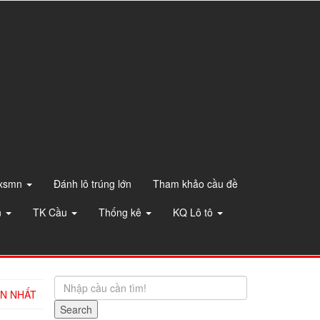
 xsmn
Đánh lô trúng lớn
Tham khảo cầu đề
n
TK Cầu
Thống kê
KQ Lô tô
N NHẤT
Search