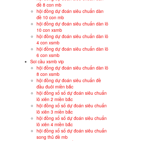
đề 8 con mb
hội đồng dự đoán siêu chuẩn dàn
đề 10 con mb
hội đồng dự đoán siêu chuẩn dàn lô
10 con xsmb
hội đồng dự đoán siêu chuẩn dàn lô
4 con xsmb
hội đồng dự đoán siêu chuẩn dàn lô
6 con xsmb
Soi cầu xsmb vip
hội đồng dự đoán siêu chuẩn dàn lô
8 con xsmb
hội đồng dự đoán siêu chuẩn đề
đầu đuôi miền bắc
hội đồng xổ số dự đoán siêu chuẩn
lô xiên 2 miền bắc
hội đồng xổ số dự đoán siêu chuẩn
lô xiên 3 miền bắc
hội đồng xổ số dự đoán siêu chuẩn
lô xiên 4 miền bắc
hội đồng xổ số dự đoán siêu chuẩn
song thủ đề mb