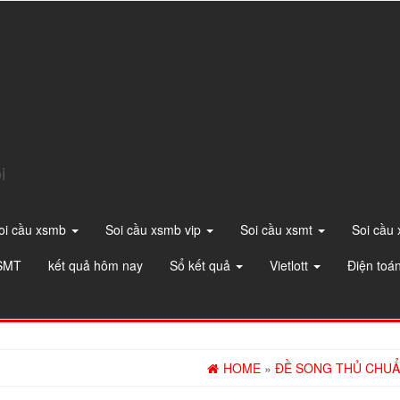
i
oi cầu xsmb
Soi cầu xsmb vip
Soi cầu xsmt
Soi cầu
SMT
kết quả hôm nay
Sổ kết quả
Vietlott
Điện toá
HOME
»
ĐỀ SONG THỦ CHUẨ