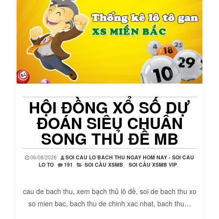
HỘI ĐỒNG XỔ SỐ DỰ
ĐOÁN SIÊU CHUẨN
SONG THỦ ĐỀ MB
06/08/2026
SOI CAU LO BACH THU NGAY HOM NAY - SOI CAU
LO TO
191
SOI CẦU XSMB
,
SOI CẦU XSMB VIP
,
cau de bach thu, xem bạch thủ lô đề, soi de bach thu xo
so mien bac, bach thu de chinh xac nhat, bach thu…