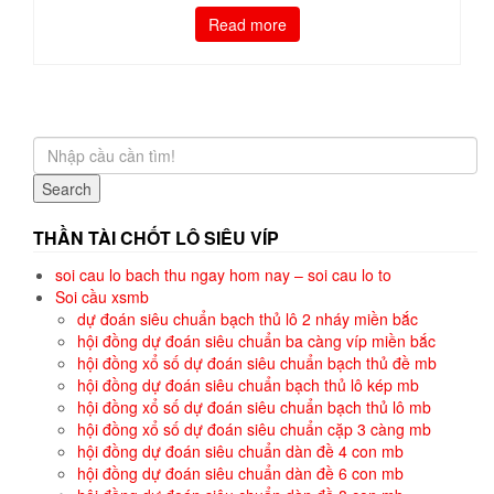
Read more
Search
THẦN TÀI CHỐT LÔ SIÊU VÍP
soi cau lo bach thu ngay hom nay – soi cau lo to
Soi cầu xsmb
dự đoán siêu chuẩn bạch thủ lô 2 nháy miền bắc
hội đồng dự đoán siêu chuẩn ba càng víp miền bắc
hội đồng xổ số dự đoán siêu chuẩn bạch thủ đề mb
hội đồng dự đoán siêu chuẩn bạch thủ lô kép mb
hội đồng xổ số dự đoán siêu chuẩn bạch thủ lô mb
hội đồng xổ số dự đoán siêu chuẩn cặp 3 càng mb
hội đồng dự đoán siêu chuẩn dàn đề 4 con mb
hội đồng dự đoán siêu chuẩn dàn đề 6 con mb