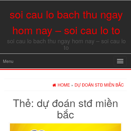
soi cau lo bach thu ngay
hom nay – soi cau lo to
soi cau lo bach thu ngay hom nay – soi cau lo
to
Menu
Toggl
navig
HOME
»
DỰ ĐOÁN STĐ MIỀN BẮC
Thẻ:
dự đoán stđ miền
bắc