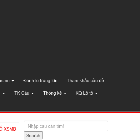
 xsmn
Đánh lô trúng lớn
Tham khảo cầu đề
n
TK Cầu
Thống kê
KQ Lô tô
SỐ XSMB
Search