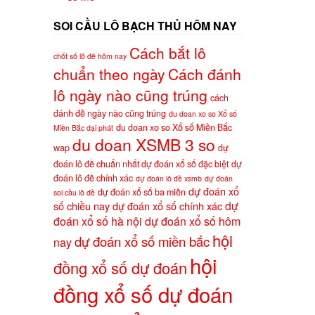
SOI CẦU LÔ BẠCH THỦ HÔM NAY
Cách bắt lô
chốt số lô đề hôm nay
chuẩn theo ngày
Cách đánh
lô ngày nào cũng trúng
cách
đánh đề ngày nào cũng trúng
du doan xo so Xổ số
du doan xo so Xổ số Miền Bắc
Miền Bắc dại phát
du doan XSMB 3 so
wap
dự
đoán lô đề chuẩn nhất dự đoán xổ số đặc biệt
dự
đoán lô đề chính xác
dự đoán lô đề xsmb
dự đoán
dự đoán xổ
dự đoán xổ số ba miền
soi cầu lô đề
dự
số chiều nay
dự đoán xổ số chính xác
đoán xổ số hà nội
dự đoán xổ số hôm
hội
dự đoán xổ số miền bắc
nay
hội
đồng xổ số dự đoán
đồng xổ số dự đoán