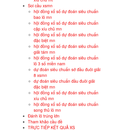
Soi cầu xsmn
hội đồng xổ số dự đoán siêu chuẩn
bao lô mn
hội đồng xổ số dự đoán siêu chuẩn
cặp xíu chủ mn
hội đồng xổ số dự đoán siêu chuẩn
đặc biệt mn
hội đồng xổ số dự đoán siêu chuẩn
giải tám mn
hội đồng xổ số dự đoán siêu chuẩn
lô 3 số miền nam
dự đoán siêu chuẩn sớ đầu đuôi giải
8 xsmn
dự đoán siêu chuẩn đầu đuôi giải
đặc biệt mn
hội đồng xổ số dự đoán siêu chuẩn
xíu chủ mn
hội đồng xổ số dự đoán siêu chuẩn
song thủ lô mn
Đánh lô trúng lớn
Tham khảo cầu đề
TRỰC TIẾP KẾT QUẢ XS