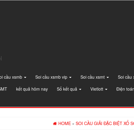
i
oi cầu xsmb
Soi cầu xsmb vip
Soi cầu xsmt
Soi cầu
SMT
kết quả hôm nay
Sổ kết quả
Vietlott
Điện toá
HOME
»
SOI CẦU GIẢI ĐẶC BIỆT XỔ 