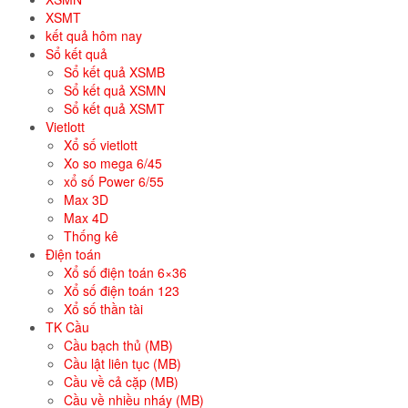
XSMT
kết quả hôm nay
Sổ kết quả
Sổ kết quả XSMB
Sổ kết quả XSMN
Sổ kết quả XSMT
Vietlott
Xổ số vietlott
Xo so mega 6/45
xổ số Power 6/55
Max 3D
Max 4D
Thống kê
Điện toán
Xổ số điện toán 6×36
Xổ số điện toán 123
Xổ số thần tài
TK Cầu
Cầu bạch thủ (MB)
Cầu lật liên tục (MB)
Cầu về cả cặp (MB)
Cầu về nhiều nháy (MB)