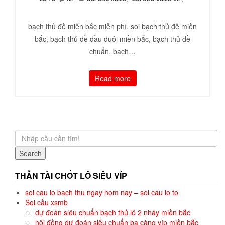
bạch thủ đề miền bắc miễn phí, soi bạch thủ đề miền
bắc, bạch thủ đề đầu đuôi miền bắc, bạch thủ đề
chuẩn, bach…
Read more
Search
THẦN TÀI CHỐT LÔ SIÊU VÍP
soi cau lo bach thu ngay hom nay – soi cau lo to
Soi cầu xsmb
dự đoán siêu chuẩn bạch thủ lô 2 nháy miền bắc
hội đồng dự đoán siêu chuẩn ba càng víp miền bắc