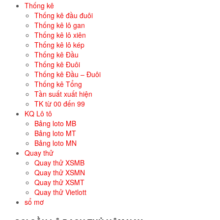
Thống kê
Thống kê đầu đuôi
Thống kê lô gan
Thống kê lô xiên
Thống kê lô kép
Thống kê Đầu
Thống kê Đuôi
Thống kê Đầu – Đuôi
Thống kê Tổng
Tần suất xuất hiện
TK từ 00 đến 99
KQ Lô tô
Bảng loto MB
Bảng loto MT
Bảng loto MN
Quay thử
Quay thử XSMB
Quay thử XSMN
Quay thử XSMT
Quay thử Vietlott
sổ mơ