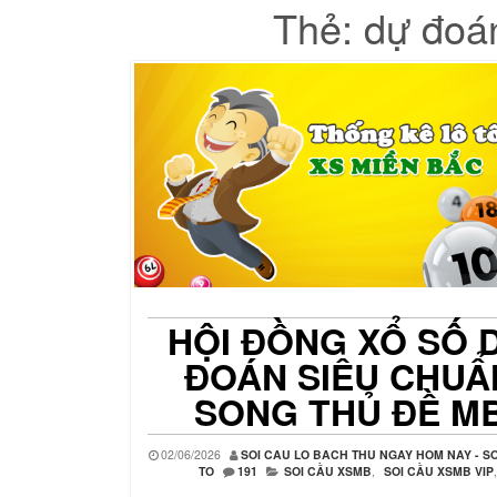
Thẻ:
dự đoá
HỘI ĐỒNG XỔ SỐ 
ĐOÁN SIÊU CHUẨ
SONG THỦ ĐỀ M
02/06/2026
SOI CAU LO BACH THU NGAY HOM NAY - SO
TO
191
SOI CẦU XSMB
,
SOI CẦU XSMB VIP
,