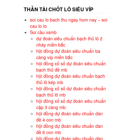
THẦN TÀI CHỐT LÔ SIÊU VÍP
soi cau lo bach thu ngay hom nay – soi
cau lo to
Soi cầu xsmb
dự đoán siêu chuẩn bạch thủ lô 2
nháy miền bắc
hội đồng dự đoán siêu chuẩn ba
càng víp miền bắc
hội đồng xổ số dự đoán siêu chuẩn
bạch thủ đề mb
hội đồng dự đoán siêu chuẩn bạch
thủ lô kép mb
hội đồng xổ số dự đoán siêu chuẩn
bạch thủ lô mb
hội đồng xổ số dự đoán siêu chuẩn
cặp 3 càng mb
hội đồng dự đoán siêu chuẩn dàn
đề 4 con mb
hội đồng dự đoán siêu chuẩn dàn
đề 6 con mb
hội đồng dự đoán siêu chuẩn dàn