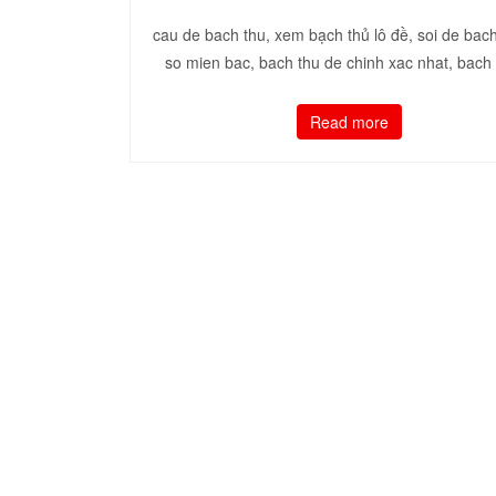
cau de bach thu, xem bạch thủ lô đề, soi de bac
so mien bac, bach thu de chinh xac nhat, bac
Read more