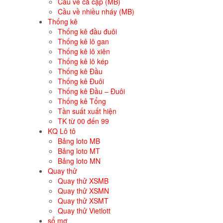
Cầu về cả cặp (MB)
Cầu về nhiều nháy (MB)
Thống kê
Thống kê đầu đuôi
Thống kê lô gan
Thống kê lô xiên
Thống kê lô kép
Thống kê Đầu
Thống kê Đuôi
Thống kê Đầu – Đuôi
Thống kê Tổng
Tần suất xuất hiện
TK từ 00 đến 99
KQ Lô tô
Bảng loto MB
Bảng loto MT
Bảng loto MN
Quay thử
Quay thử XSMB
Quay thử XSMN
Quay thử XSMT
Quay thử Vietlott
sổ mơ