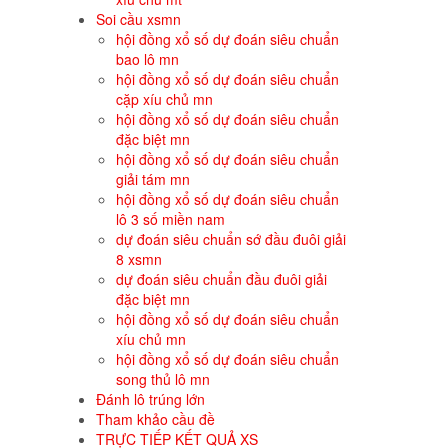
Soi cầu xsmn
hội đồng xổ số dự đoán siêu chuẩn
bao lô mn
hội đồng xổ số dự đoán siêu chuẩn
cặp xíu chủ mn
hội đồng xổ số dự đoán siêu chuẩn
đặc biệt mn
hội đồng xổ số dự đoán siêu chuẩn
giải tám mn
hội đồng xổ số dự đoán siêu chuẩn
lô 3 số miền nam
dự đoán siêu chuẩn sớ đầu đuôi giải
8 xsmn
dự đoán siêu chuẩn đầu đuôi giải
đặc biệt mn
hội đồng xổ số dự đoán siêu chuẩn
xíu chủ mn
hội đồng xổ số dự đoán siêu chuẩn
song thủ lô mn
Đánh lô trúng lớn
Tham khảo cầu đề
TRỰC TIẾP KẾT QUẢ XS