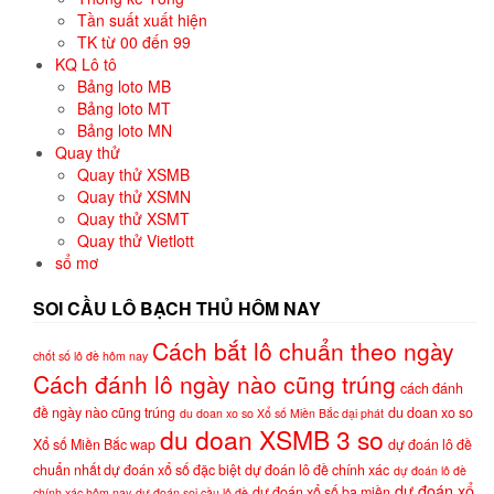
Tần suất xuất hiện
TK từ 00 đến 99
KQ Lô tô
Bảng loto MB
Bảng loto MT
Bảng loto MN
Quay thử
Quay thử XSMB
Quay thử XSMN
Quay thử XSMT
Quay thử Vietlott
sổ mơ
SOI CẦU LÔ BẠCH THỦ HÔM NAY
Cách bắt lô chuẩn theo ngày
chốt số lô đề hôm nay
Cách đánh lô ngày nào cũng trúng
cách đánh
đề ngày nào cũng trúng
du doan xo so
du doan xo so Xổ số Miền Bắc dại phát
du doan XSMB 3 so
Xổ số Miền Bắc wap
dự đoán lô đề
chuẩn nhất dự đoán xổ số đặc biệt
dự đoán lô đề chính xác
dự đoán lô đề
dự đoán xổ
dự đoán xổ số ba miền
chính xác hôm nay
dự đoán soi cầu lô đề