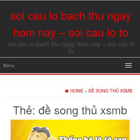
soi cau lo bach thu ngay
hom nay – soi cau lo to
soi cau lo bach thu ngay hom nay – soi cau lo
to
Menu
Toggl
navig
HOME
»
ĐỀ SONG THỦ XSMB
Thẻ:
đề song thủ xsmb