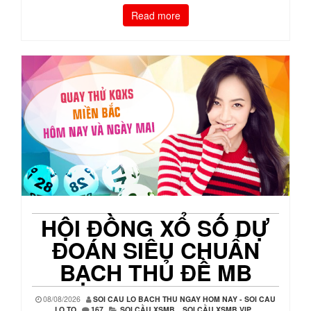
Read more
HỘI ĐỒNG XỔ SỐ DỰ
ĐOÁN SIÊU CHUẨN
BẠCH THỦ ĐỀ MB
08/08/2026
SOI CAU LO BACH THU NGAY HOM NAY - SOI CAU
LO TO
167
SOI CẦU XSMB
,
SOI CẦU XSMB VIP
,