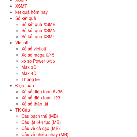
XSMT
kết quả hôm nay
Sổ kết quả
Sổ kết quả XSMB
Sổ kết quả XSMN
Sổ kết quả XSMT
Vietlott
Xổ số vietlott
Xo so mega 6/45
xổ số Power 6/55
Max 3D
Max 4D
Thống kê
Điện toán
Xổ số điện toán 6×36
Xổ số điện toán 123
Xổ số thần tài
TK Cầu
Cầu bạch thủ (MB)
Cầu lật liên tục (MB)
Cầu về cả cặp (MB)
Cầu về nhiều nháy (MB)