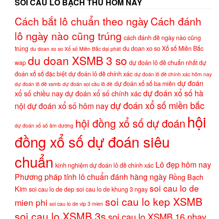
SOI CẦU LÔ BẠCH THỦ HÔM NAY
Cách bắt lô chuẩn theo ngày
Cách đánh
lô ngày nào cũng trúng
cách đánh đề ngày nào cũng
trúng
du doan xo so Xổ số Miền Bắc
du doan xo so Xổ số Miền Bắc dại phát
du doan XSMB 3 so
wap
dự đoán lô đề chuẩn nhất dự
đoán xổ số đặc biệt
dự đoán lô đề chính xác
dự đoán lô đề chính xác hôm nay
dự đoán
dự đoán xổ số ba miền
dự đoán lô đề xsmb
dự đoán soi cầu lô đề
dự đoán xổ số hà
xổ số chiều nay
dự đoán xổ số chính xác
dự đoán xổ số miền bắc
nội
dự đoán xổ số hôm nay
hội
hội đồng xổ số dự đoán
dự đoán xổ số âm dương
đồng xổ số dự đoán siêu
chuẩn
Lô đẹp hôm nay
kinh nghiệm dự đoán lô đề chính xác
Phương pháp tính lô chuẩn đánh hàng ngày
Rồng Bạch
soi cau lo de
Kim
soi cau lo de dep
soi cau lo de khung 3 ngay
soi cau lo kep XSMB
mien phi
soi cau lo de vip 3 mien
soi cau lo XSMB 3s
soi cau lo XSMB 16 nhay