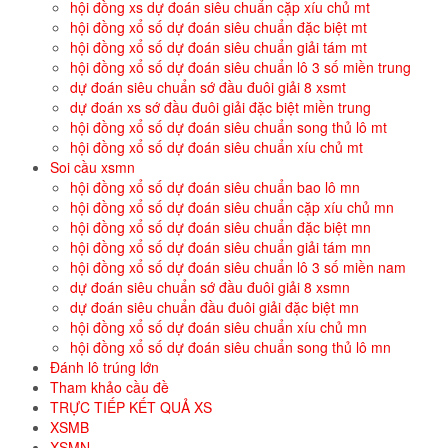
hội đồng xs dự đoán siêu chuẩn cặp xíu chủ mt
hội đồng xổ số dự đoán siêu chuẩn đặc biệt mt
hội đồng xổ số dự đoán siêu chuẩn giải tám mt
hội đồng xổ số dự đoán siêu chuẩn lô 3 số miền trung
dự đoán siêu chuẩn sớ đầu đuôi giải 8 xsmt
dự đoán xs sớ đầu đuôi giải đặc biệt miền trung
hội đồng xổ số dự đoán siêu chuẩn song thủ lô mt
hội đồng xổ số dự đoán siêu chuẩn xíu chủ mt
Soi cầu xsmn
hội đồng xổ số dự đoán siêu chuẩn bao lô mn
hội đồng xổ số dự đoán siêu chuẩn cặp xíu chủ mn
hội đồng xổ số dự đoán siêu chuẩn đặc biệt mn
hội đồng xổ số dự đoán siêu chuẩn giải tám mn
hội đồng xổ số dự đoán siêu chuẩn lô 3 số miền nam
dự đoán siêu chuẩn sớ đầu đuôi giải 8 xsmn
dự đoán siêu chuẩn đầu đuôi giải đặc biệt mn
hội đồng xổ số dự đoán siêu chuẩn xíu chủ mn
hội đồng xổ số dự đoán siêu chuẩn song thủ lô mn
Đánh lô trúng lớn
Tham khảo cầu đề
TRỰC TIẾP KẾT QUẢ XS
XSMB
XSMN