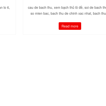
n lo 6,
cau de bach thu, xem bạch thủ lô đề, soi de bach th
so mien bac, bach thu de chinh xac nhat, bach t
Read more