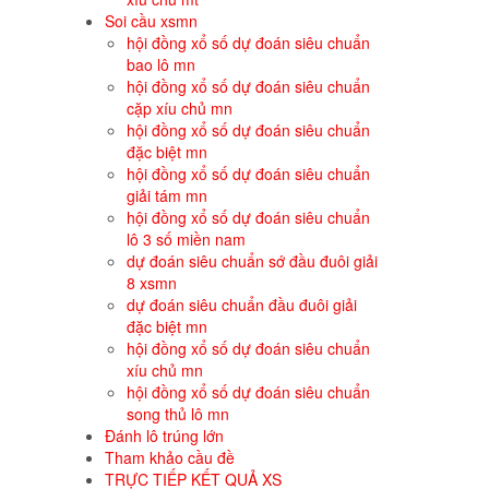
Soi cầu xsmn
hội đồng xổ số dự đoán siêu chuẩn
bao lô mn
hội đồng xổ số dự đoán siêu chuẩn
cặp xíu chủ mn
hội đồng xổ số dự đoán siêu chuẩn
đặc biệt mn
hội đồng xổ số dự đoán siêu chuẩn
giải tám mn
hội đồng xổ số dự đoán siêu chuẩn
lô 3 số miền nam
dự đoán siêu chuẩn sớ đầu đuôi giải
8 xsmn
dự đoán siêu chuẩn đầu đuôi giải
đặc biệt mn
hội đồng xổ số dự đoán siêu chuẩn
xíu chủ mn
hội đồng xổ số dự đoán siêu chuẩn
song thủ lô mn
Đánh lô trúng lớn
Tham khảo cầu đề
TRỰC TIẾP KẾT QUẢ XS