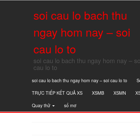
soi cau lo bach thu
ngay hom nay – soi
cau lo to
soi cau lo bach thu ngay hom nay – so
cau lo to
soi cau lo bach thu ngay hom nay – soi cau lo to
S
TRỰC TIẾP KẾT QUẢ XS
XSMB
XSMN
X
Quay thử
sổ mơ