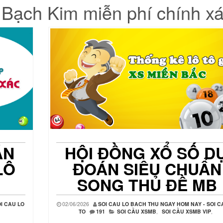
 Bạch Kim miễn phí chính x
ÁN
HỘI ĐỒNG XỔ SỐ D
LÔ
ĐOÁN SIÊU CHUẨN
SONG THỦ ĐỀ MB
I CAU LO
02/06/2026
SOI CAU LO BACH THU NGAY HOM NAY - SOI C
TO
191
SOI CẦU XSMB
,
SOI CẦU XSMB VIP
,