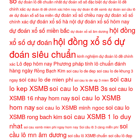
so
dự đoán lô đề chuẩn nhất dự đoán xổ số đặc biệt
dự đoán lô đề
chính xác
dự đoán lô đề chính xác hôm nay
dự đoán lô đề xsmb
dự đoán soi cầu lô
dự đoán xổ số chiều nay
dự đoán xổ số
dự đoán xổ số ba miền
đề
dự đoán xổ số hà nội
dự đoán xổ số hôm nay
chính xác
hội đồng
dự đoán xổ số miền bắc
dự đoán xổ số âm dương
hội đồng xổ số dự
xổ số dự đoán
đoán siêu chuẩn
kinh nghiệm dự đoán lô đề chính
Lô đẹp hôm nay
Phương pháp tính lô chuẩn đánh
xác
hàng ngày
Rồng Bạch Kim
soi cau lo de dep
soi cau lo de khung 3
soi cau
soi cau lo de mien phi
ngay
soi cau lo de vip 3 mien
lo kep XSMB
soi cau lo XSMB 3s
soi cau lo
soi cau lo XSMB
XSMB 16 nhay hom nay
hom nay
soi cau lo
soi cau lo XSMB minh ngoc
soi cau XSMB 1 lo duy
XSMB rong bach kim
nhat
soi
soi cau xsmb mien phi ngay hom nay
Soi cầu lô 3 càng miễn phí
cầu lô mn âm dương
soi cầu lô XSMB chuẩn
soi cầu lô đẹp