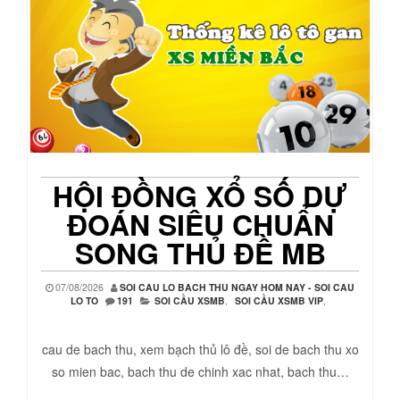
HỘI ĐỒNG XỔ SỐ DỰ
ĐOÁN SIÊU CHUẨN
SONG THỦ ĐỀ MB
07/08/2026
SOI CAU LO BACH THU NGAY HOM NAY - SOI CAU
LO TO
191
SOI CẦU XSMB
,
SOI CẦU XSMB VIP
,
cau de bach thu, xem bạch thủ lô đề, soi de bach thu xo
so mien bac, bach thu de chinh xac nhat, bach thu…