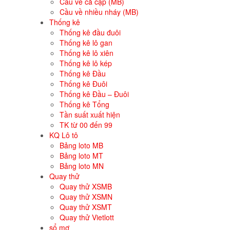
Cầu về cả cặp (MB)
Cầu về nhiều nháy (MB)
Thống kê
Thống kê đầu đuôi
Thống kê lô gan
Thống kê lô xiên
Thống kê lô kép
Thống kê Đầu
Thống kê Đuôi
Thống kê Đầu – Đuôi
Thống kê Tổng
Tần suất xuất hiện
TK từ 00 đến 99
KQ Lô tô
Bảng loto MB
Bảng loto MT
Bảng loto MN
Quay thử
Quay thử XSMB
Quay thử XSMN
Quay thử XSMT
Quay thử Vietlott
sổ mơ