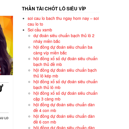
THẦN TÀI CHỐT LÔ SIÊU VÍP
soi cau lo bach thu ngay hom nay – soi
cau lo to
Soi cầu xsmb
dự đoán siêu chuẩn bạch thủ lô 2
nháy miền bắc
hội đồng dự đoán siêu chuẩn ba
càng víp miền bắc
hội đồng xổ số dự đoán siêu chuẩn
bạch thủ đề mb
hội đồng dự đoán siêu chuẩn bạch
thủ lô kép mb
hội đồng xổ số dự đoán siêu chuẩn
Ự
bạch thủ lô mb
hội đồng xổ số dự đoán siêu chuẩn
cặp 3 càng mb
hội đồng dự đoán siêu chuẩn dàn
đề 4 con mb
hội đồng dự đoán siêu chuẩn dàn
AU LO
đề 6 con mb
hội đồng dự đoán siêu chuẩn dàn