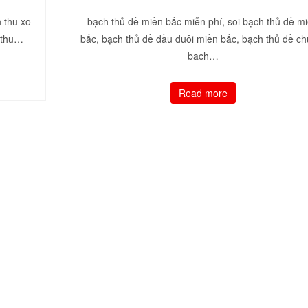
h thu xo
bạch thủ đề miền bắc miễn phí, soi bạch thủ đề m
h thu…
bắc, bạch thủ đề đầu đuôi miền bắc, bạch thủ đề ch
bach…
Read more