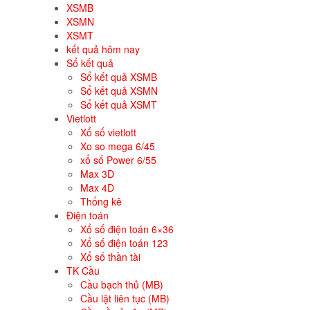
XSMB
XSMN
XSMT
kết quả hôm nay
Sổ kết quả
Sổ kết quả XSMB
Sổ kết quả XSMN
Sổ kết quả XSMT
Vietlott
Xổ số vietlott
Xo so mega 6/45
xổ số Power 6/55
Max 3D
Max 4D
Thống kê
Điện toán
Xổ số điện toán 6×36
Xổ số điện toán 123
Xổ số thần tài
TK Cầu
Cầu bạch thủ (MB)
Cầu lật liên tục (MB)