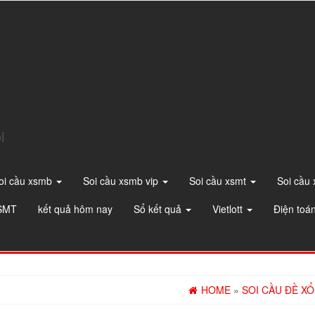
i
oi cầu xsmb
Soi cầu xsmb vip
Soi cầu xsmt
Soi cầu
SMT
kết quả hôm nay
Sổ kết quả
Vietlott
Điện toá
HOME
»
SOI CẦU ĐỀ XỔ