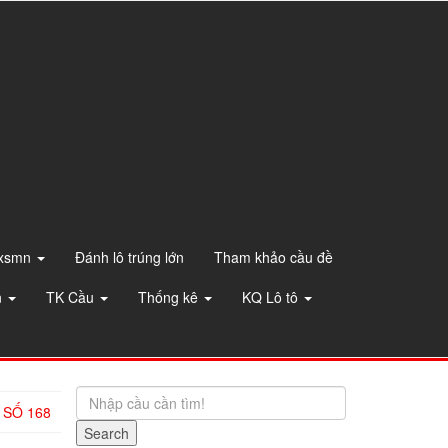
 xsmn
Đánh lô trúng lớn
Tham khảo cầu đề
n
TK Cầu
Thống kê
KQ Lô tô
 SỐ 168
Search