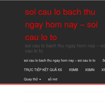
soi cau lo bach thu
ngay hom nay – soi
cau lo to
soi cau lo bach thu ngay hom nay – so
cau lo to
soi cau lo bach thu ngay hom nay – soi cau lo to
S
TRỰC TIẾP KẾT QUẢ XS
XSMB
XSMN
X
Quay thử
sổ mơ