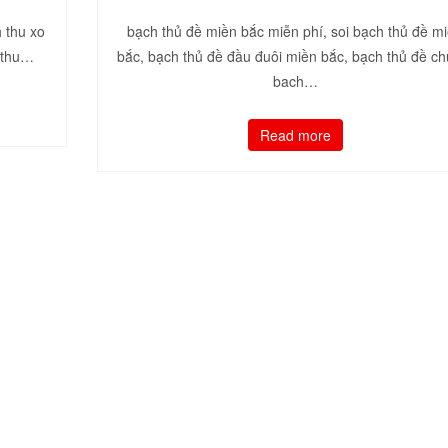
h thu xo
bạch thủ đề miền bắc miễn phí, soi bạch thủ đề m
h thu…
bắc, bạch thủ đề đầu đuôi miền bắc, bạch thủ đề ch
bach…
Read more