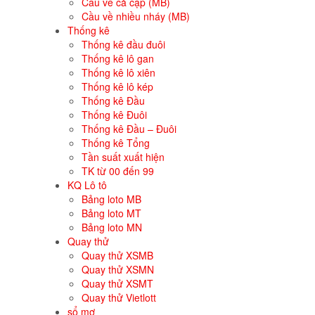
Cầu về cả cặp (MB)
Cầu về nhiều nháy (MB)
Thống kê
Thống kê đầu đuôi
Thống kê lô gan
Thống kê lô xiên
Thống kê lô kép
Thống kê Đầu
Thống kê Đuôi
Thống kê Đầu – Đuôi
Thống kê Tổng
Tần suất xuất hiện
TK từ 00 đến 99
KQ Lô tô
Bảng loto MB
Bảng loto MT
Bảng loto MN
Quay thử
Quay thử XSMB
Quay thử XSMN
Quay thử XSMT
Quay thử Vietlott
sổ mơ