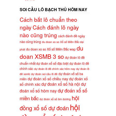
SOI CẦU LÔ BẠCH THỦ HÔM NAY
Cách bắt lô chuẩn theo
ngày
Cách đánh lô ngày
nào cũng trúng
cách đánh đề ngày
nào cũng trúng
du doan xo so Xổ số Miền Bắc dại
du
du doan xo so Xổ số Miền Bắc wap
phát
doan XSMB 3 so
dự đoán lô đề
chuẩn nhất dự đoán xổ số đặc biệt
dự đoán lô đề
chính xác
dự đoán lô đề chính xác hôm nay
dự đoán lô
dự đoán xổ số ba
đề xsmb
dự đoán soi cầu lô đề
dự đoán xổ số chiều nay
dự đoán xổ
miền
dự đoán xổ số hà nội
dự
số chính xác
dự đoán xổ số
đoán xổ số hôm nay
hội
miền bắc
dự đoán xổ số âm dương
hội
đồng xổ số dự đoán