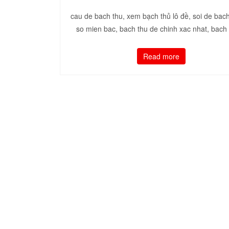
cau de bach thu, xem bạch thủ lô đề, soi de bac
so mien bac, bach thu de chinh xac nhat, bac
Read more