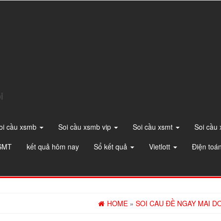
i
oi cầu xsmb
Soi cầu xsmb vip
Soi cầu xsmt
Soi cầu
SMT
kết quả hôm nay
Sổ kết quả
Vietlott
Điện toá
HOME
»
SOI CAU ĐỀ NGAY MAI D