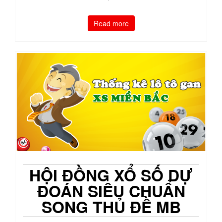
Read more
HỘI ĐỒNG XỔ SỐ DỰ
ĐOÁN SIÊU CHUẨN
SONG THỦ ĐỀ MB