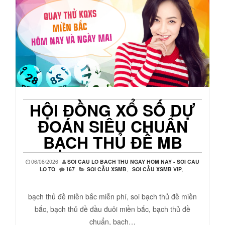
HỘI ĐỒNG XỔ SỐ DỰ
ĐOÁN SIÊU CHUẨN
BẠCH THỦ ĐỀ MB
06/08/2026
SOI CAU LO BACH THU NGAY HOM NAY - SOI CAU
LO TO
167
SOI CẦU XSMB
,
SOI CẦU XSMB VIP
,
bạch thủ đề miền bắc miễn phí, soi bạch thủ đề miền
bắc, bạch thủ đề đầu đuôi miền bắc, bạch thủ đề
chuẩn, bach…