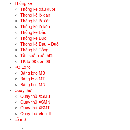
Thống kê
Thống kê đầu đuôi
Thống kê lô gan
Thống kê lô xiên
Thống kê lô kép
Thống kê Đầu
Thống kê Đuôi
Thống kê Đầu – Đuôi
Thống kê Tổng
Tần suất xuất hiện
TK từ 00 đến 99
KQ Lô tô
Bảng loto MB
Bảng loto MT
Bảng loto MN
Quay thử
Quay thử XSMB
Quay thử XSMN
Quay thử XSMT
Quay thử Vietlott
sổ mơ