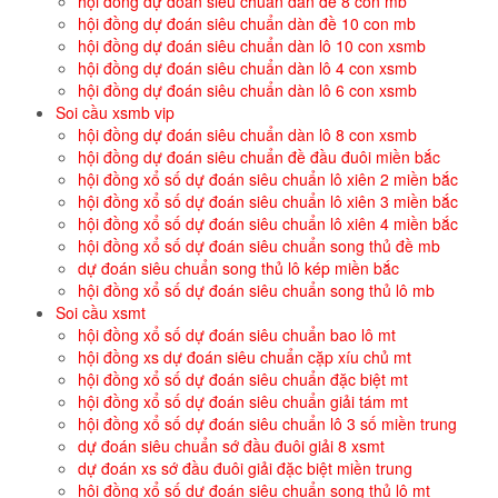
hội đồng dự đoán siêu chuẩn dàn đề 8 con mb
hội đồng dự đoán siêu chuẩn dàn đề 10 con mb
hội đồng dự đoán siêu chuẩn dàn lô 10 con xsmb
hội đồng dự đoán siêu chuẩn dàn lô 4 con xsmb
hội đồng dự đoán siêu chuẩn dàn lô 6 con xsmb
Soi cầu xsmb vip
hội đồng dự đoán siêu chuẩn dàn lô 8 con xsmb
hội đồng dự đoán siêu chuẩn đề đầu đuôi miền bắc
hội đồng xổ số dự đoán siêu chuẩn lô xiên 2 miền bắc
hội đồng xổ số dự đoán siêu chuẩn lô xiên 3 miền bắc
hội đồng xổ số dự đoán siêu chuẩn lô xiên 4 miền bắc
hội đồng xổ số dự đoán siêu chuẩn song thủ đề mb
dự đoán siêu chuẩn song thủ lô kép miền bắc
hội đồng xổ số dự đoán siêu chuẩn song thủ lô mb
Soi cầu xsmt
hội đồng xổ số dự đoán siêu chuẩn bao lô mt
hội đồng xs dự đoán siêu chuẩn cặp xíu chủ mt
hội đồng xổ số dự đoán siêu chuẩn đặc biệt mt
hội đồng xổ số dự đoán siêu chuẩn giải tám mt
hội đồng xổ số dự đoán siêu chuẩn lô 3 số miền trung
dự đoán siêu chuẩn sớ đầu đuôi giải 8 xsmt
dự đoán xs sớ đầu đuôi giải đặc biệt miền trung
hội đồng xổ số dự đoán siêu chuẩn song thủ lô mt