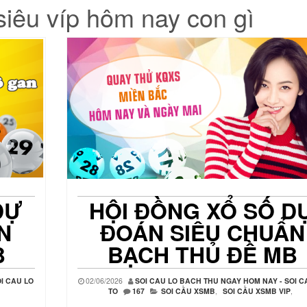
siêu víp hôm nay con gì
DỰ
HỘI ĐỒNG XỔ SỐ D
N
ĐOÁN SIÊU CHUẨN
B
BẠCH THỦ ĐỀ MB
I CAU LO
02/06/2026
SOI CAU LO BACH THU NGAY HOM NAY - SOI C
TO
167
SOI CẦU XSMB
,
SOI CẦU XSMB VIP
,