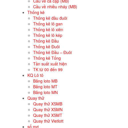
Cầu về cả cặp (MB)
Cầu về nhiều nháy (MB)
Thống kê
Thống kê đầu đuôi
Thống kê lô gan
Thống kê lô xiên
Thống kê lô kép
Thống kê Đầu
Thống kê Đuôi
Thống kê Đầu – Đuôi
Thống kê Tổng
Tần suất xuất hiện
TK từ 00 đến 99
KQ Lô tô
Bảng loto MB
Bảng loto MT
Bảng loto MN
Quay thử
Quay thử XSMB
Quay thử XSMN
Quay thử XSMT
Quay thử Vietlott
sổ mơ