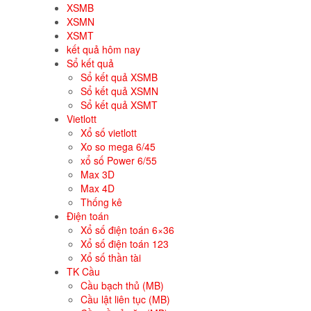
XSMB
XSMN
XSMT
kết quả hôm nay
Sổ kết quả
Sổ kết quả XSMB
Sổ kết quả XSMN
Sổ kết quả XSMT
Vietlott
Xổ số vietlott
Xo so mega 6/45
xổ số Power 6/55
Max 3D
Max 4D
Thống kê
Điện toán
Xổ số điện toán 6×36
Xổ số điện toán 123
Xổ số thần tài
TK Cầu
Cầu bạch thủ (MB)
Cầu lật liên tục (MB)