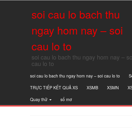
soi cau lo bach thu
ngay hom nay – soi
cau lo to
soi cau lo bach thu ngay hom nay – so
cau lo to
soi cau lo bach thu ngay hom nay – soi cau lo to
S
TRỰC TIẾP KẾT QUẢ XS
XSMB
XSMN
X
Quay thử
sổ mơ