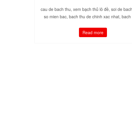
cau de bach thu, xem bạch thủ lô đề, soi de bac
so mien bac, bach thu de chinh xac nhat, bac
Read more