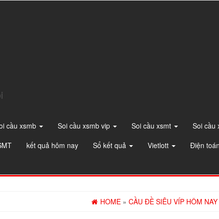
i
oi cầu xsmb
Soi cầu xsmb vip
Soi cầu xsmt
Soi cầu
SMT
kết quả hôm nay
Sổ kết quả
Vietlott
Điện toá
HOME
»
CẦU ĐỀ SIÊU VÍP HÔM NAY